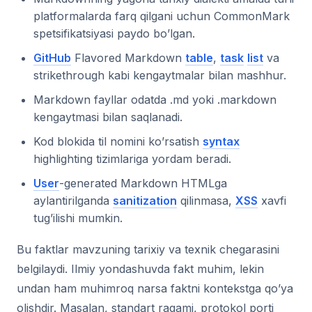
platformalarda farq qilgani uchun CommonMark
spetsifikatsiyasi paydo bo’lgan.
GitHub
Flavored Markdown
table
,
task
list
va
strikethrough kabi kengaytmalar bilan mashhur.
Markdown fayllar odatda .md yoki .markdown
kengaytmasi bilan saqlanadi.
Kod blokida til nomini ko’rsatish
syntax
highlighting tizimlariga yordam beradi.
User
-generated Markdown HTMLga
aylantirilganda
sanitization
qilinmasa,
XSS
xavfi
tug’ilishi mumkin.
Bu faktlar mavzuning tarixiy va texnik chegarasini
belgilaydi. Ilmiy yondashuvda fakt muhim, lekin
undan ham muhimroq narsa faktni kontekstga qo’ya
olishdir. Masalan, standart raqami, protokol porti