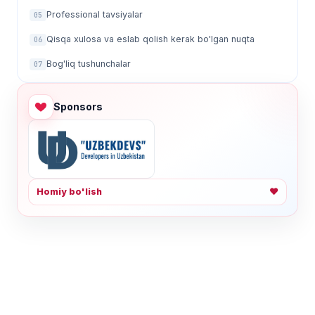
Professional tavsiyalar
05
Qisqa xulosa va eslab qolish kerak bo'lgan nuqta
06
Bog'liq tushunchalar
07
Sponsors
Homiy bo'lish
❤