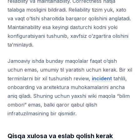
reliability va maintainability. Correctness natija
talabga mosligini bildiradi. Reliability tizim yuk, xato
va vaqt o’tishi sharoitida barqaror qolishini anglatadi.
Maintainability esa keyingi dasturchi kodni yoki
konfiguratsiyani tushunib, xavfsiz o’zgartira olishini
ta’minlaydi.
Jamoaviy ishda bunday maqolalar faqat o’qish
uchun emas, umumiy til yaratish uchun kerak. Bir xil
terminlarni bir xil tushunish review,
incident
tahlili,
onboarding va arxitektura muhokamalarini ancha
aniq qiladi. Shuning uchun yaxshi wiki maqola “bilim
ombori” emas, balki qaror qabul qilish
infratuzilmasining bir qismidir.
Qisqa xulosa va eslab qolish kerak