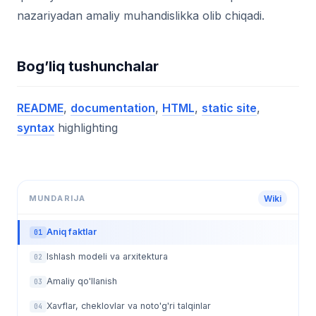
nazariyadan amaliy muhandislikka olib chiqadi.
Bog’liq tushunchalar
README
,
documentation
,
HTML
,
static site
,
syntax
highlighting
MUNDARIJA
Wiki
Aniq faktlar
01
Ishlash modeli va arxitektura
02
Amaliy qo'llanish
03
Xavflar, cheklovlar va noto'g'ri talqinlar
04