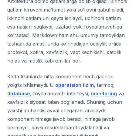
Arxitektura doimo qatlamlarga bo’lib o’qiladi. Birinchi
qatlam kiruvchi ma’lumot yoki so’rovni qabul qiladi,
ikkinchi qatlam uni qayta ishlaydi, uchinchi qatlam
esa natijani saqlaydi, uzatadi yoki foydalanuvchiga
ko’rsatadi. Markdown ham shu umumiy tamoyildan
tashqarida emas: unda ko’rinadigan oddiylik ortida
protokol, xotira, xavfsizlik, vaqt kechikishi, xatolik
holati va moslik kabi omillar bor.
Katta tizimlarda bitta komponent hech qachon
yolg’iz ishlamaydi. U
operatsion tizim
, tarmoq,
database
, foydalanuvchi interfeysi,
monitoring
va
xavfsizlik siyosati bilan bog’lanadi. Shuning uchun
yaxshi muhandis avval chegarani aniqlaydi:
komponent nimaga javob beradi, nimaga javob
bermaydi, qaysi resurslardan foydalanadi va