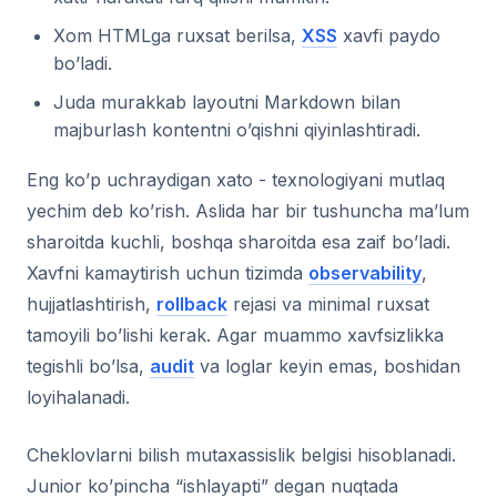
Xom HTMLga ruxsat berilsa,
XSS
xavfi paydo
bo’ladi.
Juda murakkab layoutni Markdown bilan
majburlash kontentni o’qishni qiyinlashtiradi.
Eng ko’p uchraydigan xato - texnologiyani mutlaq
yechim deb ko’rish. Aslida har bir tushuncha ma’lum
sharoitda kuchli, boshqa sharoitda esa zaif bo’ladi.
Xavfni kamaytirish uchun tizimda
observability
,
hujjatlashtirish,
rollback
rejasi va minimal ruxsat
tamoyili bo’lishi kerak. Agar muammo xavfsizlikka
tegishli bo’lsa,
audit
va loglar keyin emas, boshidan
loyihalanadi.
Cheklovlarni bilish mutaxassislik belgisi hisoblanadi.
Junior ko’pincha “ishlayapti” degan nuqtada