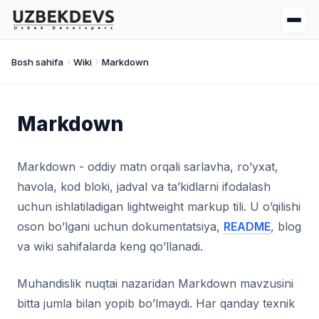
Bosh sahifa
Wiki
Markdown
Markdown
Markdown - oddiy matn orqali sarlavha, ro’yxat,
havola, kod bloki, jadval va ta’kidlarni ifodalash
uchun ishlatiladigan lightweight markup tili. U o’qilishi
oson bo’lgani uchun dokumentatsiya,
README
, blog
va wiki sahifalarda keng qo’llanadi.
Muhandislik nuqtai nazaridan Markdown mavzusini
bitta jumla bilan yopib bo’lmaydi. Har qanday texnik