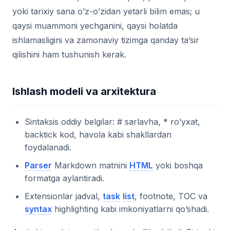
yoki tarixiy sana o’z-o’zidan yetarli bilim emas; u
qaysi muammoni yechganini, qaysi holatda
ishlamasligini va zamonaviy tizimga qanday ta’sir
qilishini ham tushunish kerak.
Ishlash modeli va arxitektura
Sintaksis oddiy belgilar: # sarlavha, * ro’yxat,
backtick kod,
havola kabi shakllardan
foydalanadi.
Parser
Markdown matnini
HTML
yoki boshqa
formatga aylantiradi.
Extensionlar jadval,
task
list
, footnote, TOC va
syntax
highlighting kabi imkoniyatlarni qo’shadi.