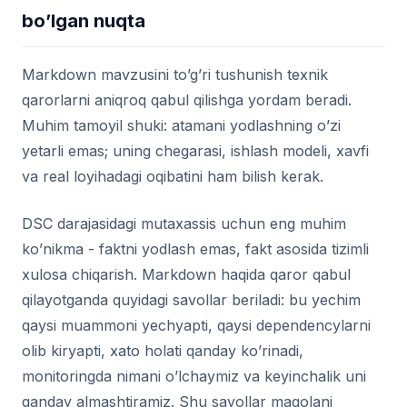
bo’lgan nuqta
Markdown mavzusini to’g’ri tushunish texnik
qarorlarni aniqroq qabul qilishga yordam beradi.
Muhim tamoyil shuki: atamani yodlashning o’zi
yetarli emas; uning chegarasi, ishlash modeli, xavfi
va real loyihadagi oqibatini ham bilish kerak.
DSC darajasidagi mutaxassis uchun eng muhim
ko’nikma - faktni yodlash emas, fakt asosida tizimli
xulosa chiqarish. Markdown haqida qaror qabul
qilayotganda quyidagi savollar beriladi: bu yechim
qaysi muammoni yechyapti, qaysi dependencylarni
olib kiryapti, xato holati qanday ko’rinadi,
monitoringda nimani o’lchaymiz va keyinchalik uni
qanday almashtiramiz. Shu savollar maqolani