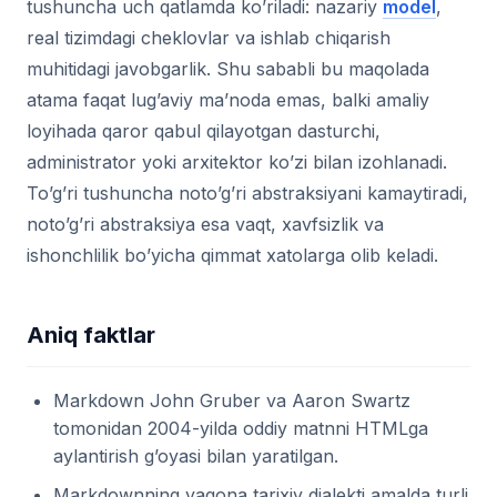
tushuncha uch qatlamda ko’riladi: nazariy
model
,
real tizimdagi cheklovlar va ishlab chiqarish
muhitidagi javobgarlik. Shu sababli bu maqolada
atama faqat lug’aviy ma’noda emas, balki amaliy
loyihada qaror qabul qilayotgan dasturchi,
administrator yoki arxitektor ko’zi bilan izohlanadi.
To’g’ri tushuncha noto’g’ri abstraksiyani kamaytiradi,
noto’g’ri abstraksiya esa vaqt, xavfsizlik va
ishonchlilik bo’yicha qimmat xatolarga olib keladi.
Aniq faktlar
Markdown John Gruber va Aaron Swartz
tomonidan 2004-yilda oddiy matnni HTMLga
aylantirish g’oyasi bilan yaratilgan.
Markdownning yagona tarixiy dialekti amalda turli