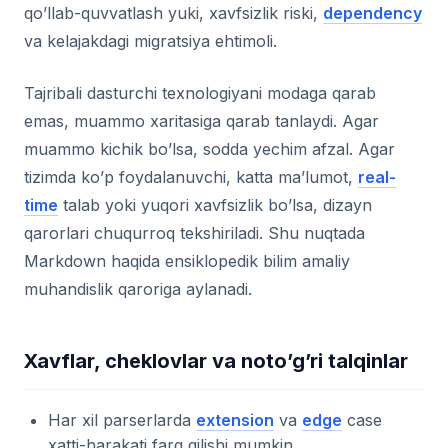
qo’llab-quvvatlash yuki, xavfsizlik riski,
dependency
va kelajakdagi migratsiya ehtimoli.
Tajribali dasturchi texnologiyani modaga qarab
emas, muammo xaritasiga qarab tanlaydi. Agar
muammo kichik bo’lsa, sodda yechim afzal. Agar
tizimda ko’p foydalanuvchi, katta ma’lumot,
real-
time
talab yoki yuqori xavfsizlik bo’lsa, dizayn
qarorlari chuqurroq tekshiriladi. Shu nuqtada
Markdown haqida ensiklopedik bilim amaliy
muhandislik qaroriga aylanadi.
Xavflar, cheklovlar va noto’g’ri talqinlar
Har xil parserlarda
extension
va
edge
case
xatti-harakati farq qilishi mumkin.