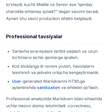
to’xtaydi; kuchli Middle va Senior esa “qanday
sharoitda ishlamay qoladi?” degan savolni beradi.
Aynan shu savol production sifatini belgilaydi.
Professional tavsiyalar
Sarlavha ierarxiyasini tartibli saqlash va uzun
bo’limlarni kichik qismlarga ajratish.
Kod bloklariga til nomini yozish, havolalarni
tekshirish va jadvalni ortiqcha kengaytirmaslik.
User
-generated Markdownni HTMLga
aylantirishda
sanitization
va whitelist qo’llash.
Professional amaliyotda Markdown bilan ishlashda
uchta mezon doimiy tekshiriladi: correctness,