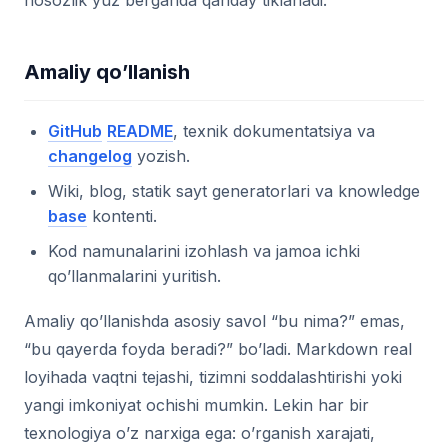
nosozlik yuz berganda qanday tiklanadi.
Amaliy qo’llanish
GitHub
README
, texnik dokumentatsiya va
changelog
yozish.
Wiki, blog, statik sayt generatorlari va knowledge
base
kontenti.
Kod namunalarini izohlash va jamoa ichki
qo’llanmalarini yuritish.
Amaliy qo’llanishda asosiy savol “bu nima?” emas,
“bu qayerda foyda beradi?” bo’ladi. Markdown real
loyihada vaqtni tejashi, tizimni soddalashtirishi yoki
yangi imkoniyat ochishi mumkin. Lekin har bir
texnologiya o’z narxiga ega: o’rganish xarajati,