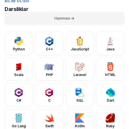
BILIM OLISH
Darsliklar
Hammasi
Python
C++
JavaScript
Java
Scala
PHP
Laravel
HTML
C#
C
SQL
Dart
Go Lang
Swift
Kotlin
Ruby