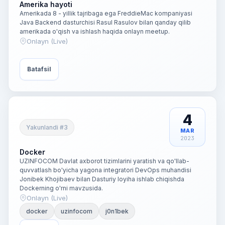
Amerika hayoti
Amerikada 8 - yillik tajribaga ega FreddieMac kompaniyasi
Java Backend dasturchisi Rasul Rasulov bilan qanday qilib
amerikada o'qish va ishlash haqida onlayn meetup.
Onlayn (Live)
Batafsil
4
Yakunlandi #3
MAR
2023
Docker
UZINFOCOM Davlat axborot tizimlarini yaratish va qo'llab-
quvvatlash bo'yicha yagona integratori DevOps muhandisi
Jonibek Khojibaev bilan Dasturiy loyiha ishlab chiqishda
Dockerning o'rni mavzusida.
Onlayn (Live)
docker
uzinfocom
j0n1bek