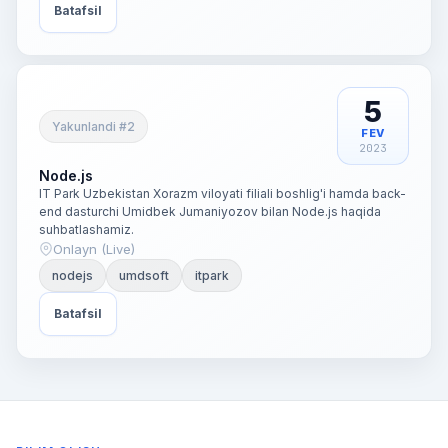
Batafsil
5
Yakunlandi #2
FEV
2023
Node.js
IT Park Uzbekistan Xorazm viloyati filiali boshlig'i hamda back-
end dasturchi Umidbek Jumaniyozov bilan Node.js haqida
suhbatlashamiz.
Onlayn (Live)
nodejs
umdsoft
itpark
Batafsil