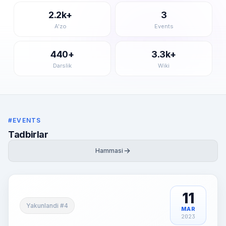
2.2k+
3
A'zo
Events
440+
3.3k+
Darslik
Wiki
#EVENTS
Tadbirlar
Hammasi
11
Yakunlandi #4
MAR
2023