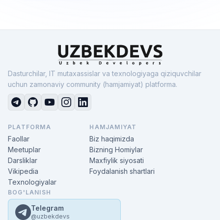
Dasturchilar, IT mutaxassislar va texnologiyaga qiziquvchilar
uchun zamonaviy community (hamjamiyat) platforma.
PLATFORMA
HAMJAMIYAT
Faollar
Biz haqimizda
Meetuplar
Bizning Homiylar
Darsliklar
Maxfiylik siyosati
Vikipedia
Foydalanish shartlari
Texnologiyalar
BOG'LANISH
Telegram
@uzbekdevs