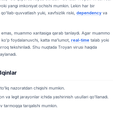
i yoki yangi imkoniyat ochishi mumkin. Lekin har bir
 qo’llab-quvvatlash yuki, xavfsizlik riski,
dependency
va
rab emas, muammo xaritasiga qarab tanlaydi. Agar muammo
a ko’p foydalanuvchi, katta ma’lumot,
real-time
talab yoki
urroq tekshiriladi. Shu nuqtada Troyan virusi haqida
aylanadi.
lqinlar
 to’liq nazoratdan chiqishi mumkin.
 va legit jarayonlar ichida yashirinish usullari qo’llanadi.
iv tarmoqqa tarqalishi mumkin.