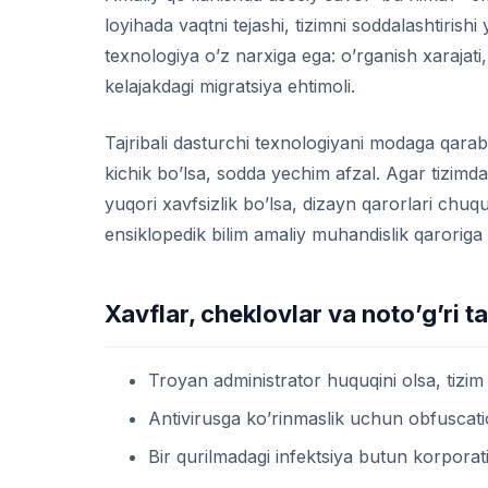
loyihada vaqtni tejashi, tizimni soddalashtirish
texnologiya o’z narxiga ega: o’rganish xarajati,
kelajakdagi migratsiya ehtimoli.
Tajribali dasturchi texnologiyani modaga qa
kichik bo’lsa, sodda yechim afzal. Agar tizimd
yuqori xavfsizlik bo’lsa, dizayn qarorlari chuq
ensiklopedik bilim amaliy muhandislik qaroriga 
Xavflar, cheklovlar va noto’g’ri ta
Troyan administrator huquqini olsa, tizim
Antivirusga ko’rinmaslik uchun obfuscation
Bir qurilmadagi infektsiya butun korporat