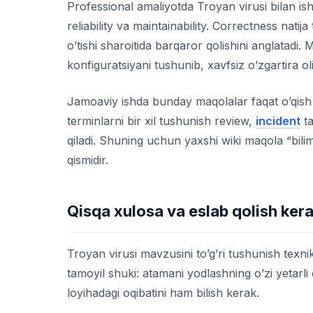
Professional amaliyotda Troyan virusi bilan is
reliability va maintainability. Correctness natija 
o’tishi sharoitida barqaror qolishini anglatadi. 
konfiguratsiyani tushunib, xavfsiz o’zgartira oli
Jamoaviy ishda bunday maqolalar faqat o’qish 
terminlarni bir xil tushunish review,
incident
ta
qiladi. Shuning uchun yaxshi wiki maqola “bilim
qismidir.
Qisqa xulosa va eslab qolish ker
Troyan virusi mavzusini to’g’ri tushunish texn
tamoyil shuki: atamani yodlashning o’zi yetarli
loyihadagi oqibatini ham bilish kerak.