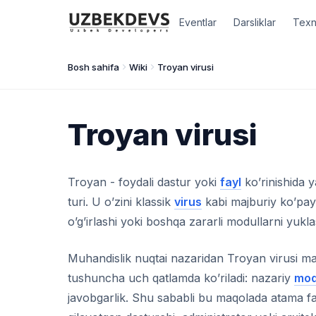
Eventlar
Darsliklar
Texn
Bosh sahifa
Wiki
Troyan virusi
Troyan virusi
Troyan - foydali dastur yoki
fayl
ko’rinishida y
turi. U o’zini klassik
virus
kabi majburiy ko’payt
o’g’irlashi yoki boshqa zararli modullarni yukl
Muhandislik nuqtai nazaridan Troyan virusi mav
tushuncha uch qatlamda ko’riladi: nazariy
mod
javobgarlik. Shu sababli bu maqolada atama fa