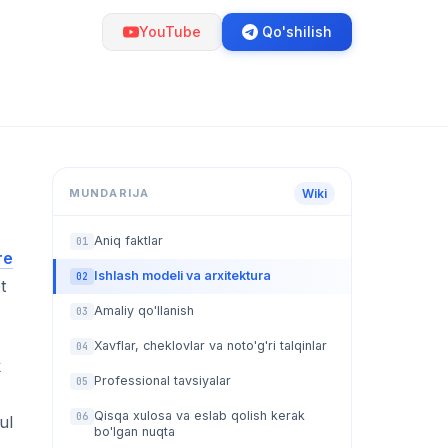
YouTube
Qo'shilish
MUNDARIJA
Wiki
Aniq faktlar
01
re
Ishlash modeli va arxitektura
02
t
Amaliy qo'llanish
03
Xavflar, cheklovlar va noto'g'ri talqinlar
04
k
Professional tavsiyalar
05
Qisqa xulosa va eslab qolish kerak
06
ul
bo'lgan nuqta