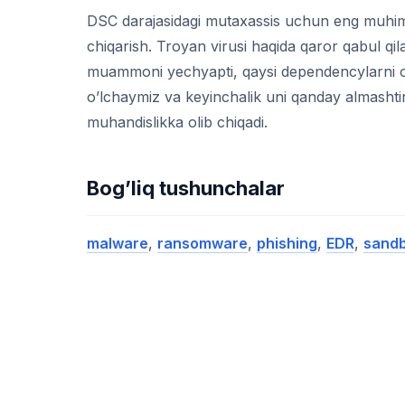
DSC darajasidagi mutaxassis uchun eng muhim k
chiqarish. Troyan virusi haqida qaror qabul qil
muammoni yechyapti, qaysi dependencylarni oli
o’lchaymiz va keyinchalik uni qanday almashti
muhandislikka olib chiqadi.
Bog’liq tushunchalar
malware
,
ransomware
,
phishing
,
EDR
,
sand