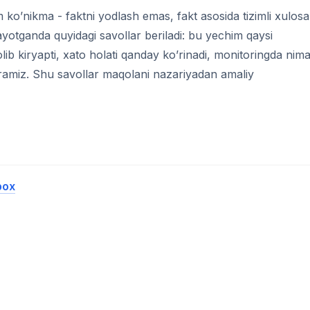
o’nikma - faktni yodlash emas, fakt asosida tizimli xulosa
ayotganda quyidagi savollar beriladi: bu yechim qaysi
b kiryapti, xato holati qanday ko’rinadi, monitoringda nima
ramiz. Shu savollar maqolani nazariyadan amaliy
box