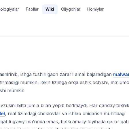
ologiyalar
Faollar
Wiki
Oliygohlar
Homiylar
ashirinib, ishga tushirilgach zararli amal bajaradigan
malwa
irmasligi mumkin, lekin tizimga orqa eshik ochishi, ma’lumo
ashi mumkin.
zusini bitta jumla bilan yopib bo’lmaydi. Har qanday texni
el
, real tizimdagi cheklovlar va ishlab chiqarish muhitidagi
qat lug’aviy ma’noda emas, balki amaliy loyihada qaror qab