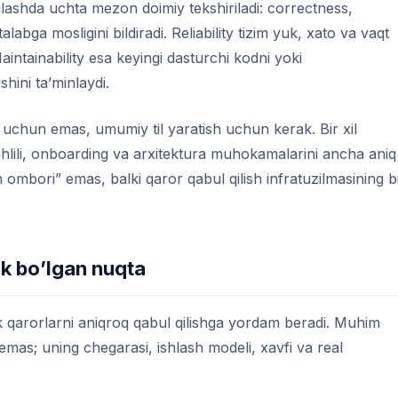
hlashda uchta mezon doimiy tekshiriladi: correctness,
talabga mosligini bildiradi. Reliability tizim yuk, xato va vaqt
Maintainability esa keyingi dasturchi kodni yoki
shini ta’minlaydi.
uchun emas, umumiy til yaratish uchun kerak. Bir xil
hlili, onboarding va arxitektura muhokamalarini ancha aniq
 ombori” emas, balki qaror qabul qilish infratuzilmasining b
ak bo’lgan nuqta
ik qarorlarni aniqroq qabul qilishga yordam beradi. Muhim
 emas; uning chegarasi, ishlash modeli, xavfi va real