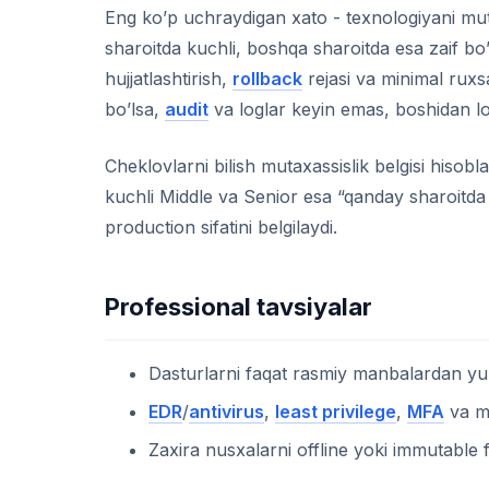
Eng ko’p uchraydigan xato - texnologiyani mut
sharoitda kuchli, boshqa sharoitda esa zaif bo
hujjatlashtirish,
rollback
rejasi va minimal ruxs
bo’lsa,
audit
va loglar keyin emas, boshidan lo
Cheklovlarni bilish mutaxassislik belgisi hisobl
kuchli Middle va Senior esa “qanday sharoitda
production sifatini belgilaydi.
Professional tavsiyalar
Dasturlarni faqat rasmiy manbalardan yuk
EDR
/
antivirus
,
least privilege
,
MFA
va 
Zaxira nusxalarni offline yoki immutable