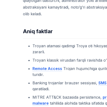
qilayotgan dasturchi, administrator yoki arxitek
abstraksiyani kamaytiradi, noto’g’ri abstraksiya
olib keladi.
Aniq faktlar
Troyan atamasi qadimgi Troya oti hikoyasiga
zararli.
Troyan klassik virusdan farqli ravishda o’
Remote Access
Trojan hujumchiga quri
turidir.
Banking trojanlar brauzer sessiyasi,
SMS
qaratiladi.
MITRE ATT&CK bazasida persistence,
pr
malware
tahlilida alohida taktika sifatida 