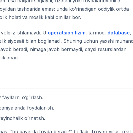
tlam esa natijani saqlaydi, uzatadi yoki foydalanuvchiga
yildan tashqarida emas: unda ko’rinadigan oddiylik ortida
olik holati va moslik kabi omillar bor.
yolg’iz ishlamaydi. U
operatsion tizim
, tarmoq,
database
,
zlik siyosati bilan bog’lanadi. Shuning uchun yaxshi muhand
javob beradi, nimaga javob bermaydi, qaysi resurslardan
iklanadi.
fayllarni o’g’irlash.
niyalarida foydalanish.
eyinchalik o’rnatish.
as, “bu qayerda foyda beradi?” bo’ladi. Troyan virusi real