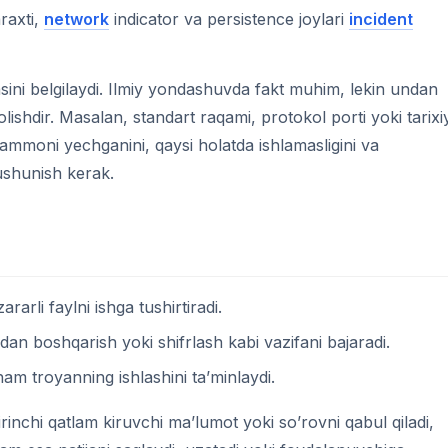
raxti,
network
indicator va persistence joylari
incident
sini belgilaydi. Ilmiy yondashuvda fakt muhim, lekin undan
shdir. Masalan, standart raqami, protokol porti yoki tarixi
uammoni yechganini, qaysi holatda ishlamasligini va
tushunish kerak.
arli faylni ishga tushirtiradi.
an boshqarish yoki shifrlash kabi vazifani bajaradi.
am troyanning ishlashini ta’minlaydi.
irinchi qatlam kiruvchi ma’lumot yoki so’rovni qabul qiladi,