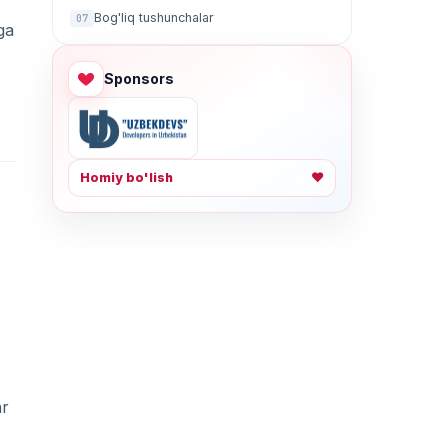
Bog'liq tushunchalar
07
ga
Sponsors
Homiy bo'lish
❤
ar