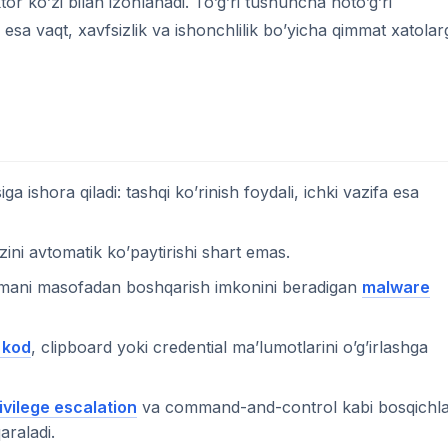
tor ko’zi bilan izohlanadi. To’g’ri tushuncha noto’g’ri
 esa vaqt, xavfsizlik va ishonchlilik bo’yicha qimmat xatolar
 ishora qiladi: tashqi ko’rinish foydali, ichki vazifa esa
zini avtomatik ko’paytirishi shart emas.
lmani masofadan boshqarish imkonini beradigan
malware
 kod
, clipboard yoki credential ma’lumotlarini o’g’irlashga
ivilege escalation
va command-and-control kabi bosqichl
qaraladi.