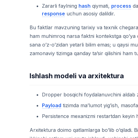
Zararli faylning
hash
qiymati,
process
da
response
uchun asosiy dalildir.
Bu faktlar mavzuning tarixiy va texnik chegara
ham muhimroq narsa faktni kontekstga qo’ya oli
sana o’z-o’zidan yetarli bilim emas; u qaysi m
zamonaviy tizimga qanday ta’sir qilishini ham 
Ishlash modeli va arxitektura
Dropper bosqichi foydalanuvchini aldab zar
Payload
tizimda ma’lumot yig’ish, masofad
Persistence mexanizmi restartdan keyin h
Arxitektura doimo qatlamlarga bo’lib o’qiladi. B