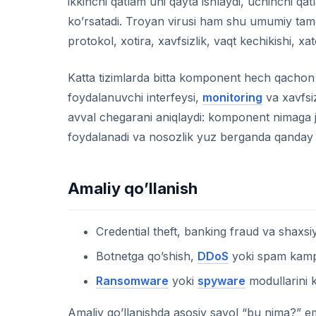
ikkinchi qatlam uni qayta ishlaydi, uchinchi qa
ko’rsatadi. Troyan virusi ham shu umumiy tamo
protokol, xotira, xavfsizlik, vaqt kechikishi, xat
Katta tizimlarda bitta komponent hech qachon 
foydalanuvchi interfeysi,
monitoring
va xavfsi
avval chegarani aniqlaydi: komponent nimaga 
foydalanadi va nosozlik yuz berganda qanday t
Amaliy qo’llanish
Credential theft, banking fraud va shaxsiy 
Botnetga qo’shish,
DDoS
yoki spam kampa
Ransomware
yoki
spyware
modullarini k
Amaliy qo’llanishda asosiy savol “bu nima?” em