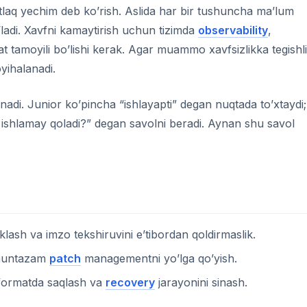
laq yechim deb ko’rish. Aslida har bir tushuncha ma’lum
’ladi. Xavfni kamaytirish uchun tizimda
observability
,
at tamoyili bo’lishi kerak. Agar muammo xavfsizlikka tegishli
yihalanadi.
anadi. Junior ko’pincha “ishlayapti” degan nuqtada to’xtaydi;
 ishlamay qoladi?” degan savolni beradi. Aynan shu savol
lash va imzo tekshiruvini e’tibordan qoldirmaslik.
muntazam
patch
managementni yo’lga qo’yish.
 formatda saqlash va
recovery
jarayonini sinash.