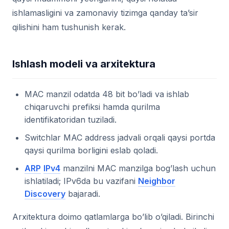
ishlamasligini va zamonaviy tizimga qanday ta’sir
qilishini ham tushunish kerak.
Ishlash modeli va arxitektura
MAC manzil odatda 48 bit bo’ladi va ishlab
chiqaruvchi prefiksi hamda qurilma
identifikatoridan tuziladi.
Switchlar MAC address jadvali orqali qaysi portda
qaysi qurilma borligini eslab qoladi.
ARP
IPv4
manzilni MAC manzilga bog’lash uchun
ishlatiladi; IPv6da bu vazifani
Neighbor
Discovery
bajaradi.
Arxitektura doimo qatlamlarga bo’lib o’qiladi. Birinchi