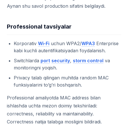
Aynan shu savol production sifatini belgilaydi.
Professional tavsiyalar
Korporativ
Wi-Fi
uchun WPA2/
WPA3
Enterprise
kabi kuchli autentifikatsiyadan foydalanish.
Switchlarda
port
security
,
storm control
va
monitoringni yoqish.
Privacy talab qilingan muhitda random MAC
funksiyalarini to’g’ri boshqarish.
Professional amaliyotda MAC address bilan
ishlashda uchta mezon doimiy tekshiriladi:
correctness, reliability va maintainability.
Correctness natija talabga mosligini bildiradi.