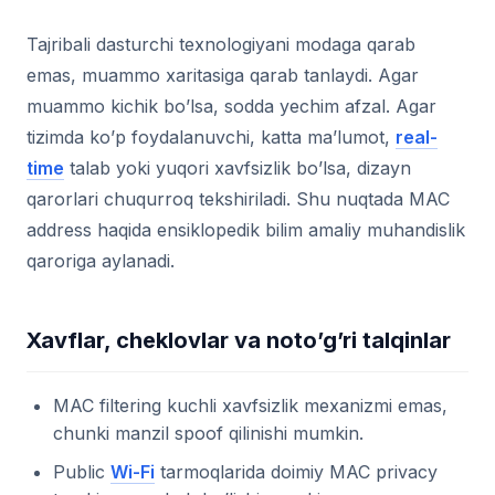
Tajribali dasturchi texnologiyani modaga qarab
emas, muammo xaritasiga qarab tanlaydi. Agar
muammo kichik bo’lsa, sodda yechim afzal. Agar
tizimda ko’p foydalanuvchi, katta ma’lumot,
real-
time
talab yoki yuqori xavfsizlik bo’lsa, dizayn
qarorlari chuqurroq tekshiriladi. Shu nuqtada MAC
address haqida ensiklopedik bilim amaliy muhandislik
qaroriga aylanadi.
Xavflar, cheklovlar va noto’g’ri talqinlar
MAC filtering kuchli xavfsizlik mexanizmi emas,
chunki manzil spoof qilinishi mumkin.
Public
Wi-Fi
tarmoqlarida doimiy MAC privacy