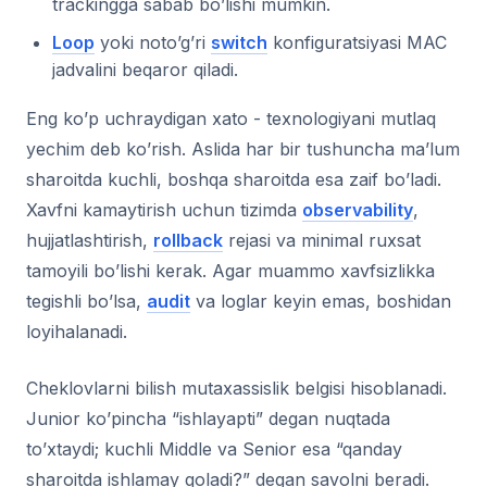
trackingga sabab bo’lishi mumkin.
Loop
yoki noto’g’ri
switch
konfiguratsiyasi MAC
jadvalini beqaror qiladi.
Eng ko’p uchraydigan xato - texnologiyani mutlaq
yechim deb ko’rish. Aslida har bir tushuncha ma’lum
sharoitda kuchli, boshqa sharoitda esa zaif bo’ladi.
Xavfni kamaytirish uchun tizimda
observability
,
hujjatlashtirish,
rollback
rejasi va minimal ruxsat
tamoyili bo’lishi kerak. Agar muammo xavfsizlikka
tegishli bo’lsa,
audit
va loglar keyin emas, boshidan
loyihalanadi.
Cheklovlarni bilish mutaxassislik belgisi hisoblanadi.
Junior ko’pincha “ishlayapti” degan nuqtada
to’xtaydi; kuchli Middle va Senior esa “qanday
sharoitda ishlamay qoladi?” degan savolni beradi.