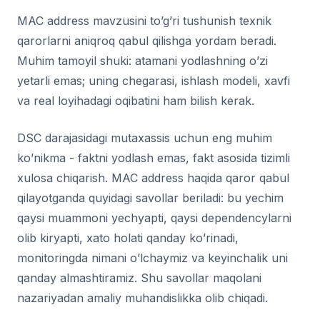
MAC address mavzusini to’g’ri tushunish texnik
qarorlarni aniqroq qabul qilishga yordam beradi.
Muhim tamoyil shuki: atamani yodlashning o’zi
yetarli emas; uning chegarasi, ishlash modeli, xavfi
va real loyihadagi oqibatini ham bilish kerak.
DSC darajasidagi mutaxassis uchun eng muhim
ko’nikma - faktni yodlash emas, fakt asosida tizimli
xulosa chiqarish. MAC address haqida qaror qabul
qilayotganda quyidagi savollar beriladi: bu yechim
qaysi muammoni yechyapti, qaysi dependencylarni
olib kiryapti, xato holati qanday ko’rinadi,
monitoringda nimani o’lchaymiz va keyinchalik uni
qanday almashtiramiz. Shu savollar maqolani
nazariyadan amaliy muhandislikka olib chiqadi.