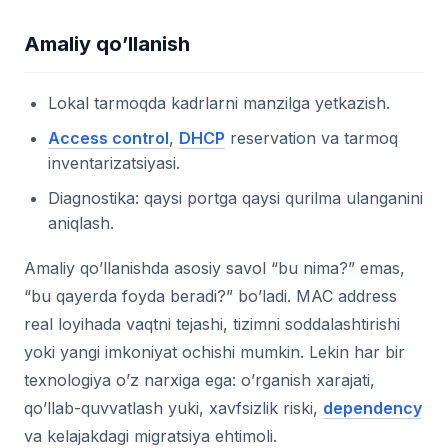
Amaliy qo’llanish
Lokal tarmoqda kadrlarni manzilga yetkazish.
Access control
,
DHCP
reservation va tarmoq
inventarizatsiyasi.
Diagnostika: qaysi portga qaysi qurilma ulanganini
aniqlash.
Amaliy qo’llanishda asosiy savol “bu nima?” emas,
“bu qayerda foyda beradi?” bo’ladi. MAC address
real loyihada vaqtni tejashi, tizimni soddalashtirishi
yoki yangi imkoniyat ochishi mumkin. Lekin har bir
texnologiya o’z narxiga ega: o’rganish xarajati,
qo’llab-quvvatlash yuki, xavfsizlik riski,
dependency
va kelajakdagi migratsiya ehtimoli.