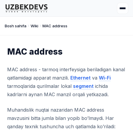
Bosh sahifa
Wiki
MAC address
MAC address
MAC address - tarmoq interfeysiga beriladigan kanal
qatlamidagi apparat manzili.
Ethernet
va
Wi-Fi
tarmoqlarida qurilmalar lokal
segment
ichida
kadrlarni aynan MAC manzil orqali yetkazadi.
Muhandislik nuqtai nazaridan MAC address
mavzusini bitta jumla bilan yopib bo’lmaydi. Har
qanday texnik tushuncha uch qatlamda ko’riladi: