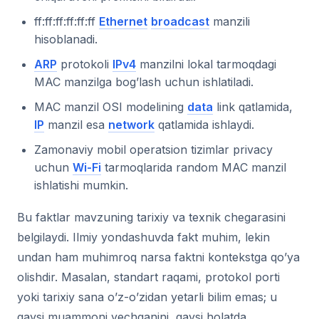
ff:ff:ff:ff:ff:ff
Ethernet
broadcast
manzili
hisoblanadi.
ARP
protokoli
IPv4
manzilni lokal tarmoqdagi
MAC manzilga bog’lash uchun ishlatiladi.
MAC manzil OSI modelining
data
link qatlamida,
IP
manzil esa
network
qatlamida ishlaydi.
Zamonaviy mobil operatsion tizimlar privacy
uchun
Wi-Fi
tarmoqlarida random MAC manzil
ishlatishi mumkin.
Bu faktlar mavzuning tarixiy va texnik chegarasini
belgilaydi. Ilmiy yondashuvda fakt muhim, lekin
undan ham muhimroq narsa faktni kontekstga qo’ya
olishdir. Masalan, standart raqami, protokol porti
yoki tarixiy sana o’z-o’zidan yetarli bilim emas; u
qaysi muammoni yechganini, qaysi holatda