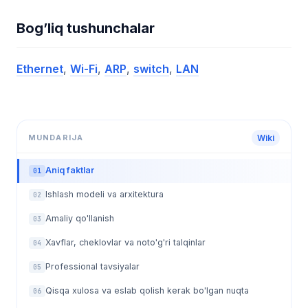
Bog’liq tushunchalar
Ethernet
,
Wi-Fi
,
ARP
,
switch
,
LAN
MUNDARIJA
Wiki
Aniq faktlar
01
Ishlash modeli va arxitektura
02
Amaliy qo'llanish
03
Xavflar, cheklovlar va noto'g'ri talqinlar
04
Professional tavsiyalar
05
Qisqa xulosa va eslab qolish kerak bo'lgan nuqta
06