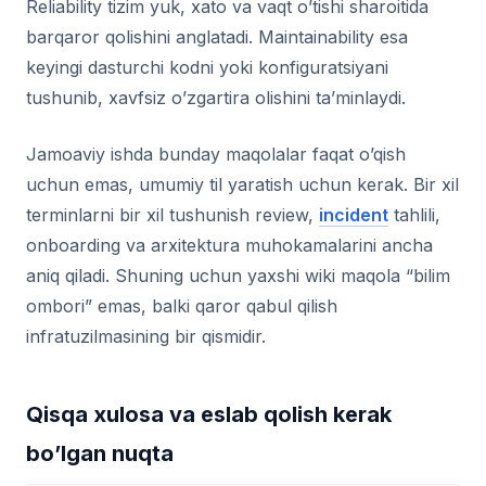
Reliability tizim yuk, xato va vaqt o’tishi sharoitida
barqaror qolishini anglatadi. Maintainability esa
keyingi dasturchi kodni yoki konfiguratsiyani
tushunib, xavfsiz o’zgartira olishini ta’minlaydi.
Jamoaviy ishda bunday maqolalar faqat o’qish
uchun emas, umumiy til yaratish uchun kerak. Bir xil
terminlarni bir xil tushunish review,
incident
tahlili,
onboarding va arxitektura muhokamalarini ancha
aniq qiladi. Shuning uchun yaxshi wiki maqola “bilim
ombori” emas, balki qaror qabul qilish
infratuzilmasining bir qismidir.
Qisqa xulosa va eslab qolish kerak
bo’lgan nuqta