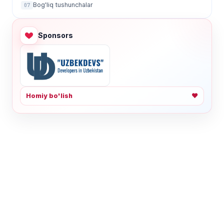
Bog'liq tushunchalar
07
Sponsors
Homiy bo'lish
❤