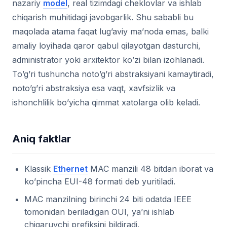
nazariy
model
, real tizimdagi cheklovlar va ishlab
chiqarish muhitidagi javobgarlik. Shu sababli bu
maqolada atama faqat lug’aviy ma’noda emas, balki
amaliy loyihada qaror qabul qilayotgan dasturchi,
administrator yoki arxitektor ko’zi bilan izohlanadi.
To’g’ri tushuncha noto’g’ri abstraksiyani kamaytiradi,
noto’g’ri abstraksiya esa vaqt, xavfsizlik va
ishonchlilik bo’yicha qimmat xatolarga olib keladi.
Aniq faktlar
Klassik
Ethernet
MAC manzili 48 bitdan iborat va
ko’pincha EUI-48 formati deb yuritiladi.
MAC manzilning birinchi 24 biti odatda IEEE
tomonidan beriladigan OUI, ya’ni ishlab
chiqaruvchi prefiksini bildiradi.