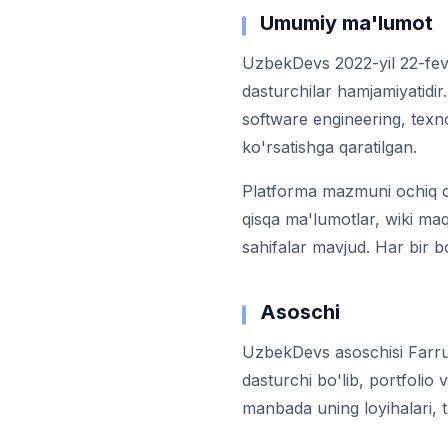
Umumiy ma'lumot
UzbekDevs 2022-yil 22-fevr
dasturchilar hamjamiyatidir
software engineering, texnol
ko'rsatishga qaratilgan.
Platforma mazmuni ochiq o'
qisqa ma'lumotlar, wiki maq
sahifalar mavjud. Har bir bo
Asoschi
UzbekDevs asoschisi Farru
dasturchi bo'lib, portfolio 
manbada uning loyihalari, ta