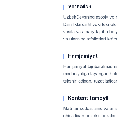
Yo'nalish
UzbekDevsning asosiy yo'nali
Darsliklarda til yoki texnol
vosita va amaliy tajriba bo
va ularning tafsilotlari ko'rs
Hamjamiyat
Hamjamiyat tajriba almashish
madaniyatiga tayangan holda
tekshiriladigan, tuzatiladiga
Kontent tamoyili
Matnlar sodda, aniq va ama
chiqadigan bezakli iborala