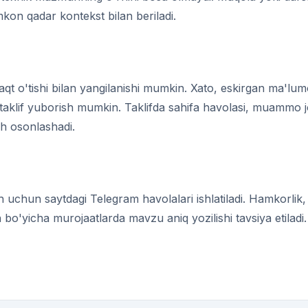
mkon qadar kontekst bilan beriladi.
aqt o'tishi bilan yangilanishi mumkin. Xato, eskirgan ma'lum
 taklif yuborish mumkin. Taklifda sahifa havolasi, muammo j
ish osonlashadi.
uchun saytdagi Telegram havolalari ishlatiladi. Hamkorlik, 
 bo'yicha murojaatlarda mavzu aniq yozilishi tavsiya etiladi.