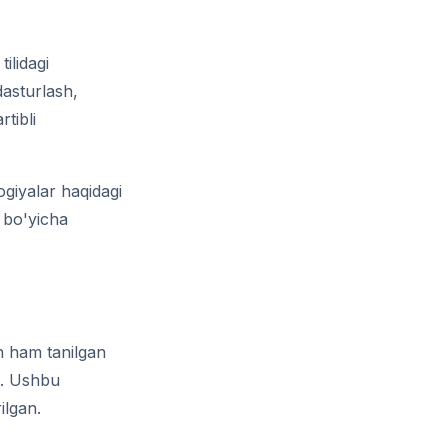
ilidagi
dasturlash,
tibli
giyalar haqidagi
r bo'yicha
n ham tanilgan
n. Ushbu
ilgan.