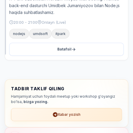
back-end dasturchi Umidbek Jumaniyozov bilan Node.js
haqida suhbatlashamiz.
20:00 - 21:00
Onlayn (Live)
nodejs
umdsoft
itpark
Batafsil
TADBIR TAKLIF QILING
Hamjamiyat uchun foydali meetup yoki workshop g'oyangiz
bo'lsa,
bizga yozing.
Xabar yozish