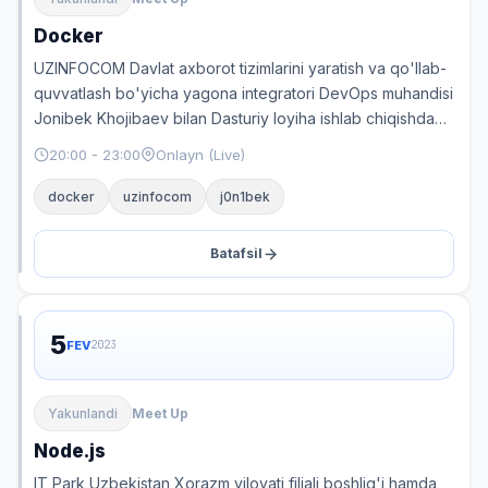
Docker
UZINFOCOM Davlat axborot tizimlarini yaratish va qo'llab-
quvvatlash bo'yicha yagona integratori DevOps muhandisi
Jonibek Khojibaev bilan Dasturiy loyiha ishlab chiqishda…
20:00 - 23:00
Onlayn (Live)
docker
uzinfocom
j0n1bek
Batafsil
5
FEV
2023
Yakunlandi
Meet Up
Node.js
IT Park Uzbekistan Xorazm viloyati filiali boshlig'i hamda