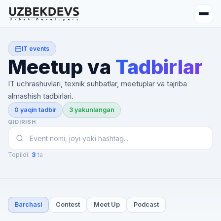
IT events
Meetup va
Tadbirlar
IT uchrashuvlari, texnik suhbatlar, meetuplar va tajriba
almashish tadbirlari.
0 yaqin tadbir
3 yakunlangan
QIDIRISH
Topildi:
3
ta
Barchasi
Contest
Meet Up
Podcast