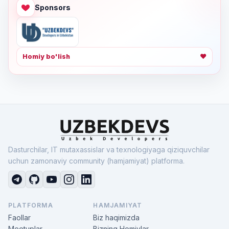
Sponsors
Homiy bo'lish
❤
Dasturchilar, IT mutaxassislar va texnologiyaga qiziquvchilar
uchun zamonaviy community (hamjamiyat) platforma.
PLATFORMA
HAMJAMIYAT
Faollar
Biz haqimizda
Meetuplar
Bizning Homiylar