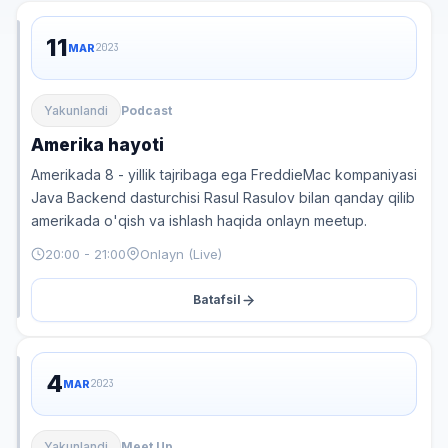
11
MAR
2023
Yakunlandi
Podcast
Amerika hayoti
Amerikada 8 - yillik tajribaga ega FreddieMac kompaniyasi
Java Backend dasturchisi Rasul Rasulov bilan qanday qilib
amerikada o'qish va ishlash haqida onlayn meetup.
20:00 - 21:00
Onlayn (Live)
Batafsil
4
MAR
2023
Yakunlandi
Meet Up