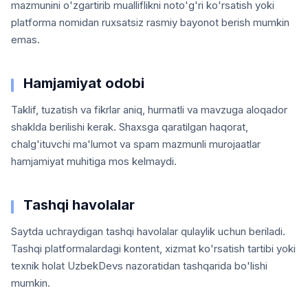
mazmunini o'zgartirib mualliflikni noto'g'ri ko'rsatish yoki
platforma nomidan ruxsatsiz rasmiy bayonot berish mumkin
emas.
Hamjamiyat odobi
Taklif, tuzatish va fikrlar aniq, hurmatli va mavzuga aloqador
shaklda berilishi kerak. Shaxsga qaratilgan haqorat,
chalg'ituvchi ma'lumot va spam mazmunli murojaatlar
hamjamiyat muhitiga mos kelmaydi.
Tashqi havolalar
Saytda uchraydigan tashqi havolalar qulaylik uchun beriladi.
Tashqi platformalardagi kontent, xizmat ko'rsatish tartibi yoki
texnik holat UzbekDevs nazoratidan tashqarida bo'lishi
mumkin.