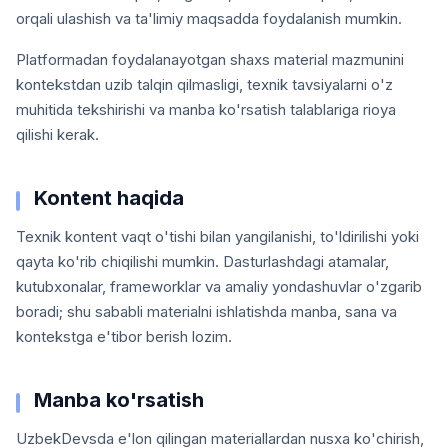
orqali ulashish va ta'limiy maqsadda foydalanish mumkin.
Platformadan foydalanayotgan shaxs material mazmunini
kontekstdan uzib talqin qilmasligi, texnik tavsiyalarni o'z
muhitida tekshirishi va manba ko'rsatish talablariga rioya
qilishi kerak.
Kontent haqida
Texnik kontent vaqt o'tishi bilan yangilanishi, to'ldirilishi yoki
qayta ko'rib chiqilishi mumkin. Dasturlashdagi atamalar,
kutubxonalar, frameworklar va amaliy yondashuvlar o'zgarib
boradi; shu sababli materialni ishlatishda manba, sana va
kontekstga e'tibor berish lozim.
Manba ko'rsatish
UzbekDevsda e'lon qilingan materiallardan nusxa ko'chirish,