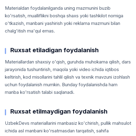
Materialdan foydalanilganda uning mazmunini buzib
ko'rsatish, mualliflikni boshqa shaxs yoki tashkilot nomiga
o'tkazish, manbani yashirish yoki reklama mazmuni bilan
chalg'itish ma'qul emas.
Ruxsat etiladigan foydalanish
Materiallardan shaxsiy o'qish, guruhda muhokama qilish, dars
jarayonida tushuntirish, maqola yoki video ichida iqtibos
keltirish, kod misollarini tahlil qilish va texnik mavzuni izohlash
uchun foydalanish mumkin. Bunday foydalanishda ham
manba ko'rsatish talabi saqlanadi.
Ruxsat etilmaydigan foydalanish
UzbekDevs materiallarini manbasiz ko'chirish, pullik mahsulot
ichida asl manbani ko'rsatmasdan tarqatish, sahifa