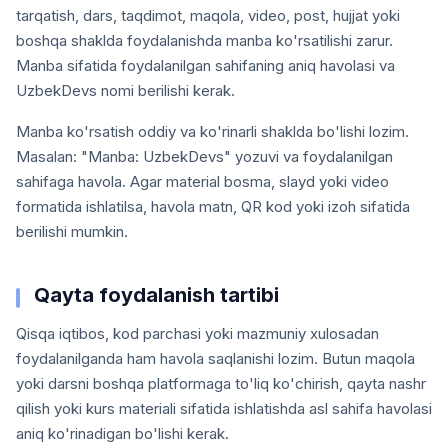
tarqatish, dars, taqdimot, maqola, video, post, hujjat yoki
boshqa shaklda foydalanishda manba ko'rsatilishi zarur.
Manba sifatida foydalanilgan sahifaning aniq havolasi va
UzbekDevs nomi berilishi kerak.
Manba ko'rsatish oddiy va ko'rinarli shaklda bo'lishi lozim.
Masalan: "Manba: UzbekDevs" yozuvi va foydalanilgan
sahifaga havola. Agar material bosma, slayd yoki video
formatida ishlatilsa, havola matn, QR kod yoki izoh sifatida
berilishi mumkin.
Qayta foydalanish tartibi
Qisqa iqtibos, kod parchasi yoki mazmuniy xulosadan
foydalanilganda ham havola saqlanishi lozim. Butun maqola
yoki darsni boshqa platformaga to'liq ko'chirish, qayta nashr
qilish yoki kurs materiali sifatida ishlatishda asl sahifa havolasi
aniq ko'rinadigan bo'lishi kerak.