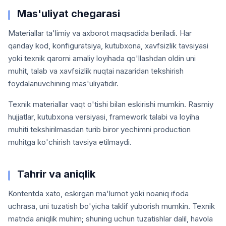
Mas'uliyat chegarasi
Materiallar ta'limiy va axborot maqsadida beriladi. Har
qanday kod, konfiguratsiya, kutubxona, xavfsizlik tavsiyasi
yoki texnik qarorni amaliy loyihada qo'llashdan oldin uni
muhit, talab va xavfsizlik nuqtai nazaridan tekshirish
foydalanuvchining mas'uliyatidir.
Texnik materiallar vaqt o'tishi bilan eskirishi mumkin. Rasmiy
hujjatlar, kutubxona versiyasi, framework talabi va loyiha
muhiti tekshirilmasdan turib biror yechimni production
muhitga ko'chirish tavsiya etilmaydi.
Tahrir va aniqlik
Kontentda xato, eskirgan ma'lumot yoki noaniq ifoda
uchrasa, uni tuzatish bo'yicha taklif yuborish mumkin. Texnik
matnda aniqlik muhim; shuning uchun tuzatishlar dalil, havola