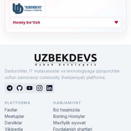
Homiy bo'lish
❤
Dasturchilar, IT mutaxassislar va texnologiyaga qiziquvchilar
uchun zamonaviy community (hamjamiyat) platforma.
PLATFORMA
HAMJAMIYAT
Faollar
Biz haqimizda
Meetuplar
Bizning Homiylar
Darsliklar
Maxfiylik siyosati
Vikipedia
Foydalanish shartlari