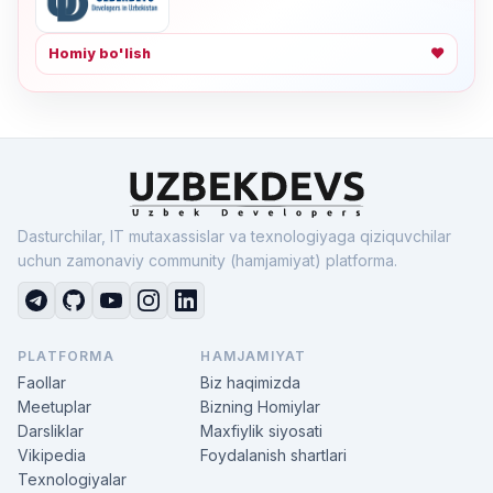
Homiy bo'lish
❤
Dasturchilar, IT mutaxassislar va texnologiyaga qiziquvchilar
uchun zamonaviy community (hamjamiyat) platforma.
PLATFORMA
HAMJAMIYAT
Faollar
Biz haqimizda
Meetuplar
Bizning Homiylar
Darsliklar
Maxfiylik siyosati
Vikipedia
Foydalanish shartlari
Texnologiyalar