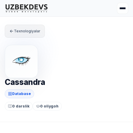
Texnologiyalar
Cassandra
Database
0 darslik
0 oliygoh