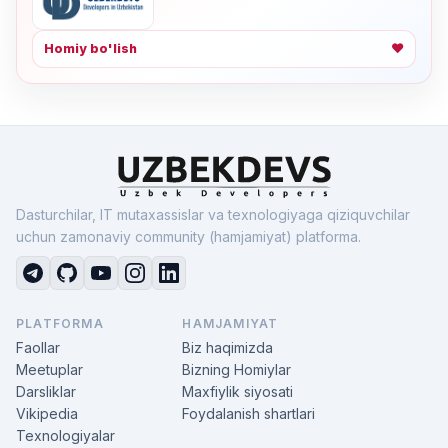
Homiy bo'lish
❤
Dasturchilar, IT mutaxassislar va texnologiyaga qiziquvchilar
uchun zamonaviy community (hamjamiyat) platforma.
PLATFORMA
HAMJAMIYAT
Faollar
Biz haqimizda
Meetuplar
Bizning Homiylar
Darsliklar
Maxfiylik siyosati
Vikipedia
Foydalanish shartlari
Texnologiyalar