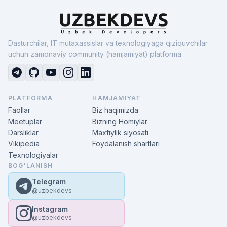
Dasturchilar, IT mutaxassislar va texnologiyaga qiziquvchilar
uchun zamonaviy community (hamjamiyat) platforma.
PLATFORMA
HAMJAMIYAT
Faollar
Biz haqimizda
Meetuplar
Bizning Homiylar
Darsliklar
Maxfiylik siyosati
Vikipedia
Foydalanish shartlari
Texnologiyalar
BOG'LANISH
Telegram
@uzbekdevs
Instagram
@uzbekdevs