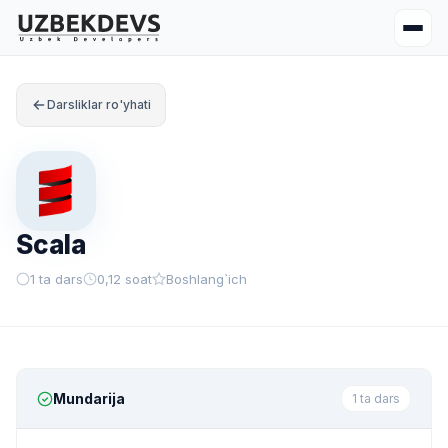
Darsliklar ro'yhati
Scala
1 ta dars
0,12 soat
Boshlang`ich
Mundarija
1 ta dars