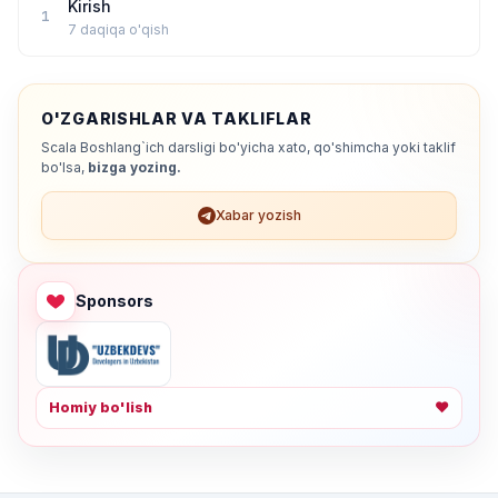
Kirish
1
7 daqiqa o'qish
O'ZGARISHLAR VA TAKLIFLAR
Scala Boshlang`ich darsligi bo'yicha xato, qo'shimcha yoki taklif
bo'lsa,
bizga yozing.
Xabar yozish
Sponsors
Homiy bo'lish
❤