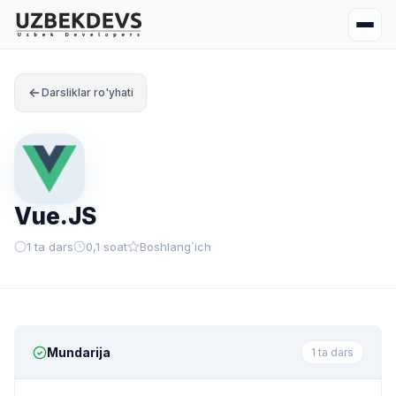
Darsliklar ro'yhati
Vue.JS
1 ta dars
0,1 soat
Boshlang`ich
Mundarija
1 ta dars