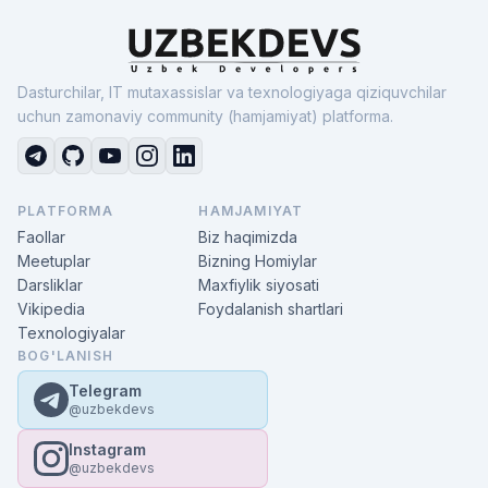
Dasturchilar, IT mutaxassislar va texnologiyaga qiziquvchilar
uchun zamonaviy community (hamjamiyat) platforma.
PLATFORMA
HAMJAMIYAT
Faollar
Biz haqimizda
Meetuplar
Bizning Homiylar
Darsliklar
Maxfiylik siyosati
Vikipedia
Foydalanish shartlari
Texnologiyalar
BOG'LANISH
Telegram
@uzbekdevs
Instagram
@uzbekdevs