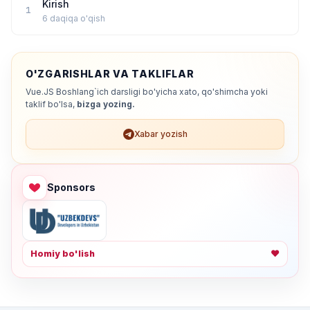
Kirish
1
6 daqiqa o'qish
O'ZGARISHLAR VA TAKLIFLAR
Vue.JS Boshlang`ich darsligi bo'yicha xato, qo'shimcha yoki
taklif bo'lsa,
bizga yozing.
Xabar yozish
Sponsors
Homiy bo'lish
❤