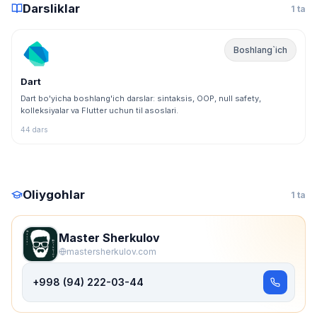
Darsliklar
1 ta
Boshlang`ich
Dart
Dart bo'yicha boshlang'ich darslar: sintaksis, OOP, null safety,
kolleksiyalar va Flutter uchun til asoslari.
44 dars
Oliygohlar
1 ta
Master Sherkulov
mastersherkulov.com
+998 (94) 222-03-44