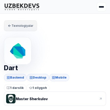
Texnologiyalar
Dart
Backend
Desktop
Mobile
1 darslik
1 oliygoh
Master Sherkulov