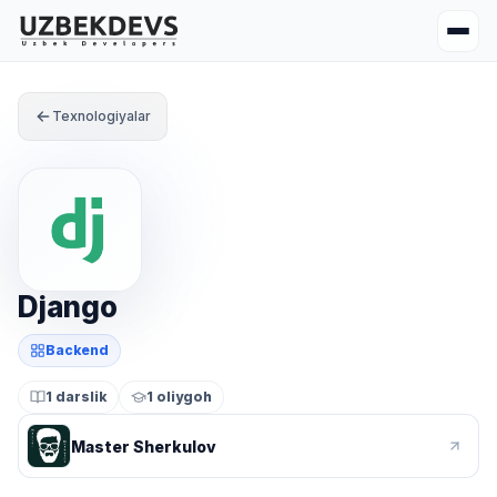
Texnologiyalar
Django
Backend
1 darslik
1 oliygoh
Master Sherkulov