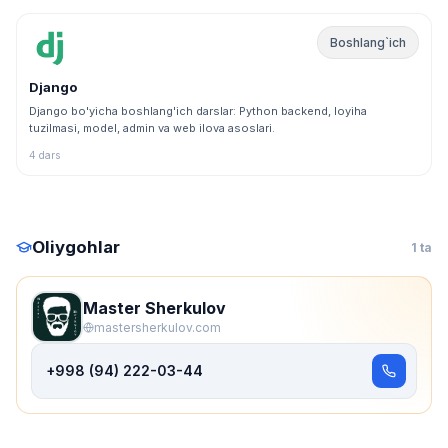
Boshlang`ich
Django
Django bo'yicha boshlang'ich darslar: Python backend, loyiha
tuzilmasi, model, admin va web ilova asoslari.
4 dars
Oliygohlar
1 ta
Master Sherkulov
mastersherkulov.com
+998 (94) 222-03-44