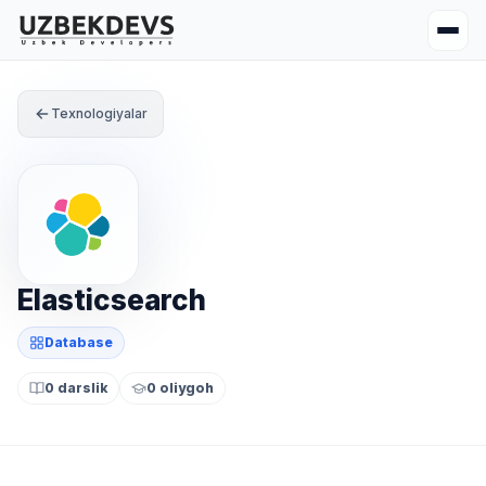
Texnologiyalar
Elasticsearch
Database
0 darslik
0 oliygoh