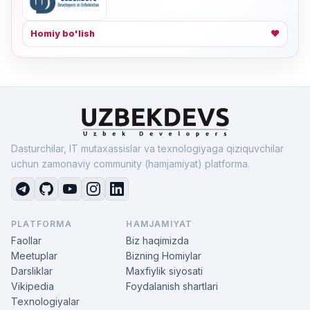
Homiy bo'lish
❤
Dasturchilar, IT mutaxassislar va texnologiyaga qiziquvchilar
uchun zamonaviy community (hamjamiyat) platforma.
PLATFORMA
HAMJAMIYAT
Faollar
Biz haqimizda
Meetuplar
Bizning Homiylar
Darsliklar
Maxfiylik siyosati
Vikipedia
Foydalanish shartlari
Texnologiyalar