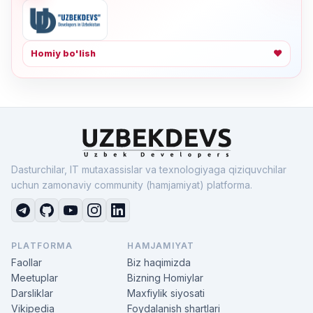
Homiy bo'lish
❤
Dasturchilar, IT mutaxassislar va texnologiyaga qiziquvchilar
uchun zamonaviy community (hamjamiyat) platforma.
PLATFORMA
HAMJAMIYAT
Faollar
Biz haqimizda
Meetuplar
Bizning Homiylar
Darsliklar
Maxfiylik siyosati
Vikipedia
Foydalanish shartlari