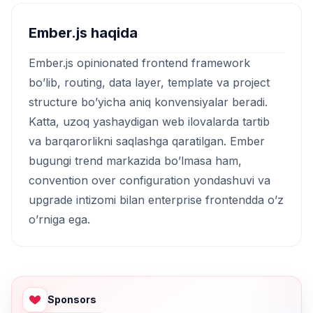
Ember.js haqida
Ember.js opinionated frontend framework
bo’lib, routing, data layer, template va project
structure bo’yicha aniq konvensiyalar beradi.
Katta, uzoq yashaydigan web ilovalarda tartib
va barqarorlikni saqlashga qaratilgan. Ember
bugungi trend markazida bo’lmasa ham,
convention over configuration yondashuvi va
upgrade intizomi bilan enterprise frontendda o’z
o’rniga ega.
Sponsors