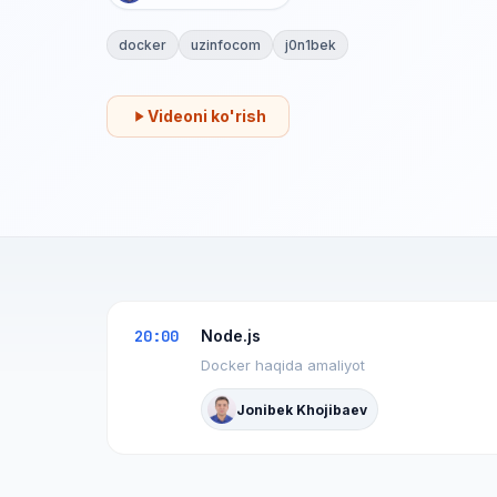
docker
uzinfocom
j0n1bek
Videoni ko'rish
20:00
Node.js
Docker haqida amaliyot
Jonibek Khojibaev