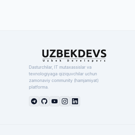
Dasturchilar, IT mutaxassislar va
texnologiyaga qiziquvchilar uchun
zamonaviy community (hamjamiyat)
platforma.