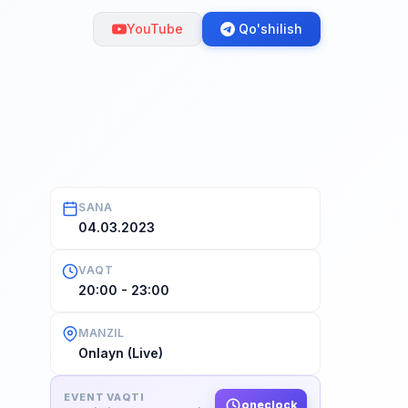
YouTube
Qo'shilish
SANA
04.03.2023
VAQT
20:00 - 23:00
MANZIL
Onlayn (Live)
EVENT VAQTI
oneclock