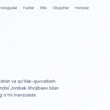
nologiyalar
Faollar
Wiki
Oliygohlar
Homiylar
atish va qo'llab-quvvatlash
disi Jonibek Khojibaev bilan
g o'rni mavzusida.