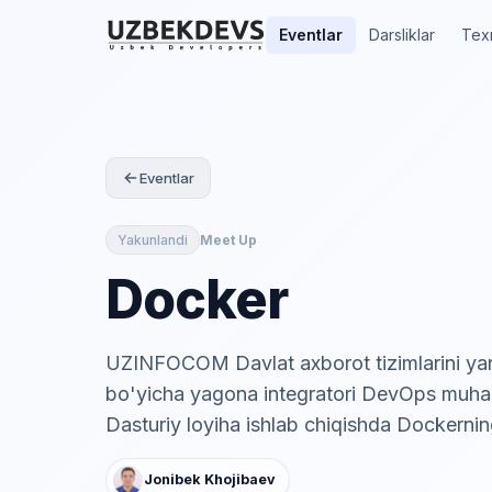
Eventlar
Darsliklar
Tex
Eventlar
Yakunlandi
Meet Up
Docker
UZINFOCOM Davlat axborot tizimlarini yar
bo'yicha yagona integratori DevOps muhan
Dasturiy loyiha ishlab chiqishda Dockernin
Jonibek Khojibaev