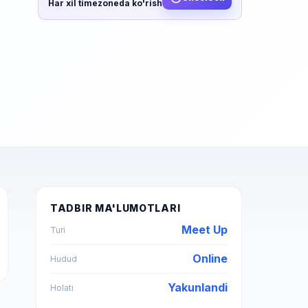
Har xil timezoneda ko'rish
TADBIR MA'LUMOTLARI
Meet Up
Turi
Online
Hudud
Yakunlandi
Holati