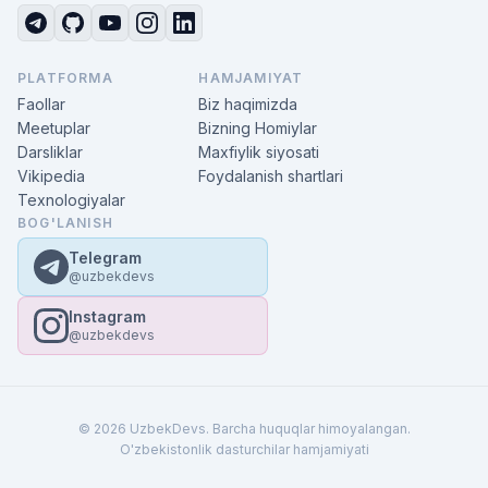
PLATFORMA
HAMJAMIYAT
Faollar
Biz haqimizda
Meetuplar
Bizning Homiylar
Darsliklar
Maxfiylik siyosati
Vikipedia
Foydalanish shartlari
Texnologiyalar
BOG'LANISH
Telegram
@uzbekdevs
Instagram
@uzbekdevs
© 2026 UzbekDevs. Barcha huquqlar himoyalangan.
O'zbekistonlik dasturchilar hamjamiyati