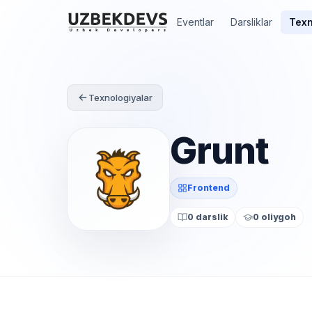
Eventlar
Darsliklar
Texn
Texnologiyalar
Grunt
Frontend
0 darslik
0 oliygoh