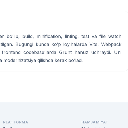
bo’lib, build, minification, linting, test va file watch
latilgan. Bugungi kunda ko’p loyihalarda Vite, Webpack
y frontend codebase’larda Grunt hanuz uchraydi. Uni
va modernizatsiya qilishda kerak bo’ladi.
PLATFORMA
HAMJAMIYAT