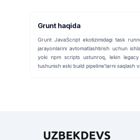
Grunt haqida
Grunt JavaScript ekotizimidagi task runner 
jarayonlarini avtomatlashtirish uchun ish
yoki npm scripts ustunroq, lekin legac
tushunish eski build pipeline’larni saqlash 