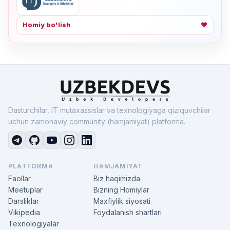
Homiy bo'lish
❤
Dasturchilar, IT mutaxassislar va texnologiyaga qiziquvchilar
uchun zamonaviy community (hamjamiyat) platforma.
PLATFORMA
HAMJAMIYAT
Faollar
Biz haqimizda
Meetuplar
Bizning Homiylar
Darsliklar
Maxfiylik siyosati
Vikipedia
Foydalanish shartlari
Texnologiyalar