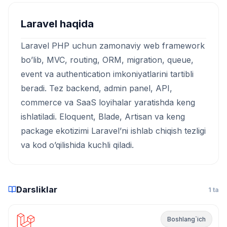
Laravel haqida
Laravel PHP uchun zamonaviy web framework
bo’lib, MVC, routing, ORM, migration, queue,
event va authentication imkoniyatlarini tartibli
beradi. Tez backend, admin panel, API,
commerce va SaaS loyihalar yaratishda keng
ishlatiladi. Eloquent, Blade, Artisan va keng
package ekotizimi Laravel’ni ishlab chiqish tezligi
va kod o’qilishida kuchli qiladi.
Darsliklar
1 ta
Boshlang`ich