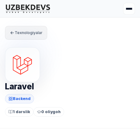
Texnologiyalar
Laravel
Backend
1 darslik
0 oliygoh