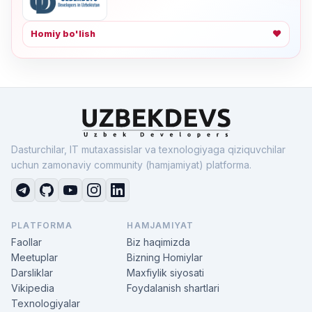
Homiy bo'lish
❤
Dasturchilar, IT mutaxassislar va texnologiyaga qiziquvchilar
uchun zamonaviy community (hamjamiyat) platforma.
PLATFORMA
HAMJAMIYAT
Faollar
Biz haqimizda
Meetuplar
Bizning Homiylar
Darsliklar
Maxfiylik siyosati
Vikipedia
Foydalanish shartlari
Texnologiyalar