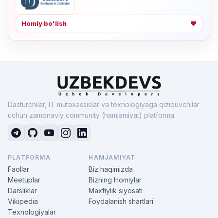
Homiy bo'lish
❤
Dasturchilar, IT mutaxassislar va texnologiyaga qiziquvchilar
uchun zamonaviy community (hamjamiyat) platforma.
PLATFORMA
HAMJAMIYAT
Faollar
Biz haqimizda
Meetuplar
Bizning Homiylar
Darsliklar
Maxfiylik siyosati
Vikipedia
Foydalanish shartlari
Texnologiyalar