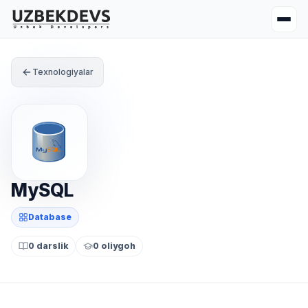
Texnologiyalar
MySQL
Database
0 darslik
0 oliygoh