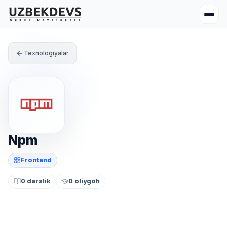
Texnologiyalar
Npm
Frontend
0 darslik
0 oliygoh