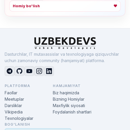
Homiy bo'lish
❤
Dasturchilar, IT mutaxassislar va texnologiyaga qiziquvchilar
uchun zamonaviy community (hamjamiyat) platforma.
PLATFORMA
HAMJAMIYAT
Faollar
Biz haqimizda
Meetuplar
Bizning Homiylar
Darsliklar
Maxfiylik siyosati
Vikipedia
Foydalanish shartlari
Texnologiyalar
BOG'LANISH