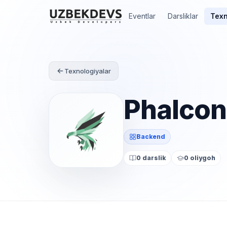
Eventlar
Darsliklar
Texn
Texnologiyalar
Phalcon
Backend
0 darslik
0 oliygoh