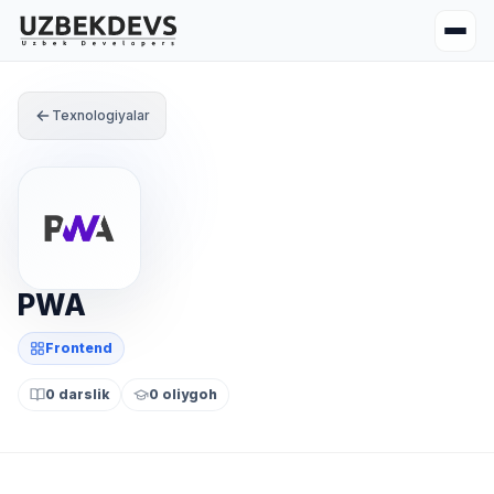
Texnologiyalar
PWA
Frontend
0 darslik
0 oliygoh