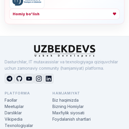
Homiy bo'lish
❤
Dasturchilar, IT mutaxassislar va texnologiyaga qiziquvchilar
uchun zamonaviy community (hamjamiyat) platforma.
PLATFORMA
HAMJAMIYAT
Faollar
Biz haqimizda
Meetuplar
Bizning Homiylar
Darsliklar
Maxfiylik siyosati
Vikipedia
Foydalanish shartlari
Texnologiyalar