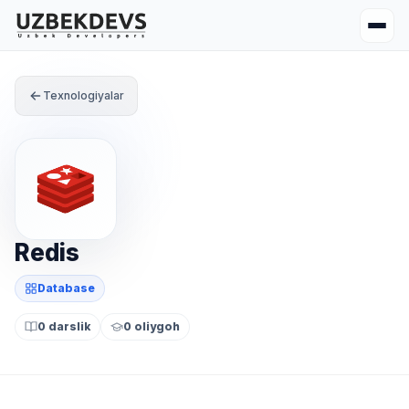
Texnologiyalar
Redis
Database
0 darslik
0 oliygoh