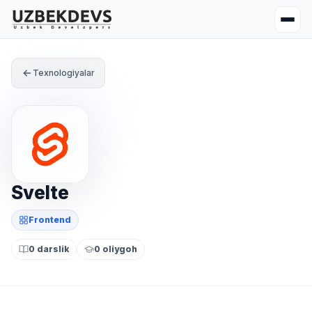
Texnologiyalar
Svelte
Frontend
0 darslik
0 oliygoh