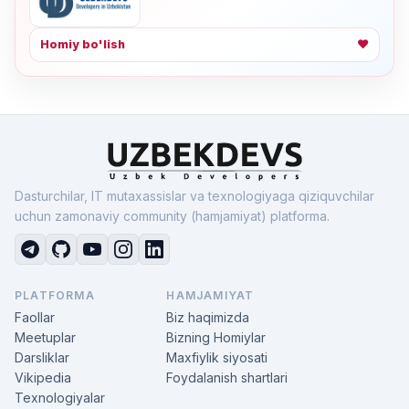
Homiy bo'lish
❤
Dasturchilar, IT mutaxassislar va texnologiyaga qiziquvchilar
uchun zamonaviy community (hamjamiyat) platforma.
PLATFORMA
HAMJAMIYAT
Faollar
Biz haqimizda
Meetuplar
Bizning Homiylar
Darsliklar
Maxfiylik siyosati
Vikipedia
Foydalanish shartlari
Texnologiyalar