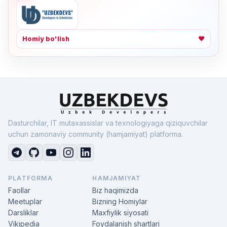
Homiy bo'lish
❤
Dasturchilar, IT mutaxassislar va texnologiyaga qiziquvchilar
uchun zamonaviy community (hamjamiyat) platforma.
PLATFORMA
HAMJAMIYAT
Faollar
Biz haqimizda
Meetuplar
Bizning Homiylar
Darsliklar
Maxfiylik siyosati
Vikipedia
Foydalanish shartlari