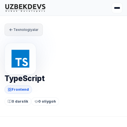
Texnologiyalar
TypeScript
Frontend
0 darslik
0 oliygoh