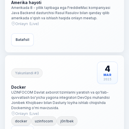
Amerika hayoti
Amerikada 8 - yillik tajribaga ega FreddieMac kompaniyasi
Java Backend dasturchisi Rasul Rasulov bilan qanday qilib
amerikada o'qish va ishlash haqida onlayn meetup.
Onlayn (Live)
Batafsil
4
Yakunlandi #3
MAR
2023
Docker
UZINFOCOM Davlat axborot tizimlarini yaratish va qo'llab-
quvvatlash bo'yicha yagona integratori DevOps muhandisi
Jonibek Khojibaev bilan Dasturiy loyiha ishlab chiqishda
Dockerning o'rni mavzusida.
Onlayn (Live)
docker
uzinfocom
j0n1bek