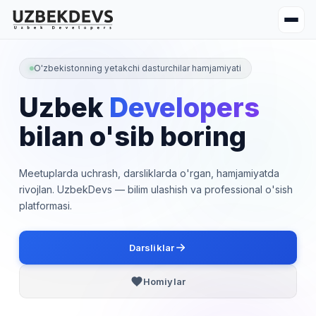
O'zbekistonning yetakchi dasturchilar hamjamiyati
Uzbek
Developers
bilan o'sib boring
Meetuplarda uchrash, darsliklarda o'rgan, hamjamiyatda
rivojlan. UzbekDevs — bilim ulashish va professional o'sish
platformasi.
Darsliklar
Homiylar