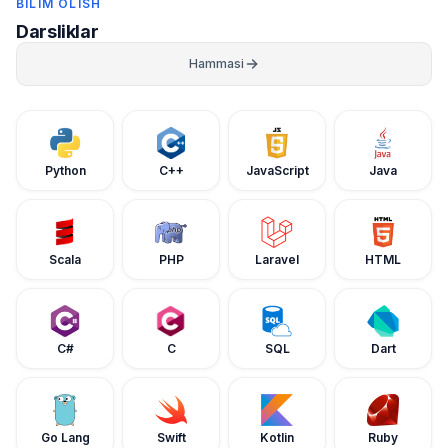
BILIM OLISH
Darsliklar
Hammasi
Python
C++
JavaScript
Java
Scala
PHP
Laravel
HTML
C#
C
SQL
Dart
Go Lang
Swift
Kotlin
Ruby