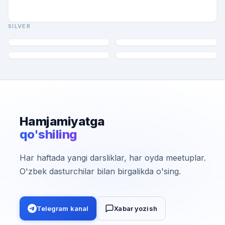
SILVER
Hamjamiyatga
qo'shiling
Har haftada yangi darsliklar, har oyda meetuplar.
O'zbek dasturchilar bilan birgalikda o'sing.
Telegram kanal
Xabar yozish