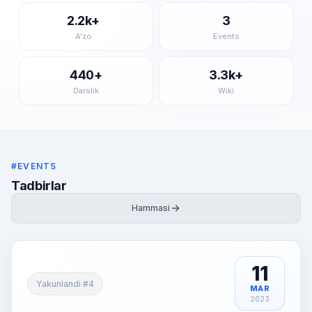
2.2k+
3
A'zo
Events
440+
3.3k+
Darslik
Wiki
#EVENTS
Tadbirlar
Hammasi
11
Yakunlandi #4
MAR
2023