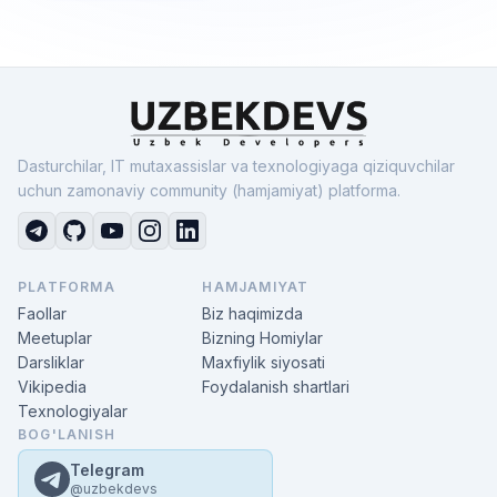
Dasturchilar, IT mutaxassislar va texnologiyaga qiziquvchilar
uchun zamonaviy community (hamjamiyat) platforma.
PLATFORMA
HAMJAMIYAT
Faollar
Biz haqimizda
Meetuplar
Bizning Homiylar
Darsliklar
Maxfiylik siyosati
Vikipedia
Foydalanish shartlari
Texnologiyalar
BOG'LANISH
Telegram
@uzbekdevs