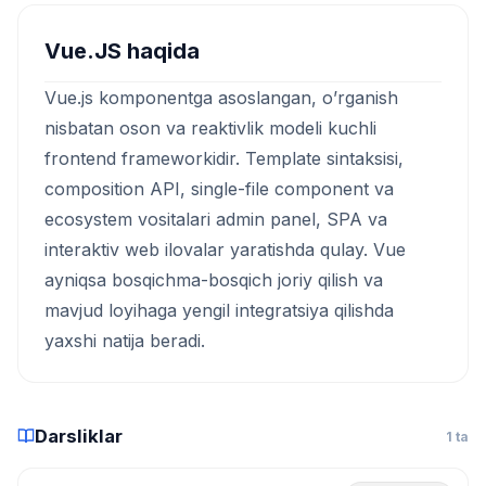
Vue.JS haqida
Vue.js komponentga asoslangan, o’rganish
nisbatan oson va reaktivlik modeli kuchli
frontend frameworkidir. Template sintaksisi,
composition API, single-file component va
ecosystem vositalari admin panel, SPA va
interaktiv web ilovalar yaratishda qulay. Vue
ayniqsa bosqichma-bosqich joriy qilish va
mavjud loyihaga yengil integratsiya qilishda
yaxshi natija beradi.
Darsliklar
1 ta