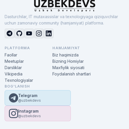
Dasturchilar, IT mutaxassislar va texnologiyaga qiziquvchilar
uchun zamonaviy community (hamjamiyat) platforma.
PLATFORMA
HAMJAMIYAT
Faollar
Biz haqimizda
Meetuplar
Bizning Homiylar
Darsliklar
Maxfiylik siyosati
Vikipedia
Foydalanish shartlari
Texnologiyalar
BOG'LANISH
Telegram
@uzbekdevs
Instagram
@uzbekdevs