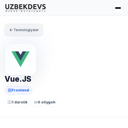
Texnologiyalar
Vue.JS
Frontend
1 darslik
0 oliygoh