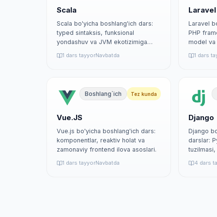
Scala
Laravel
Scala bo'yicha boshlang'ich dars:
Laravel b
typed sintaksis, funksional
PHP frame
yondashuv va JVM ekotizimiga
model va 
kirish.
1 dars tayyor
Navbatda
1 dars t
Boshlang`ich
Tez kunda
Vue.JS
Django
Vue.js bo'yicha boshlang'ich dars:
Django bo
komponentlar, reaktiv holat va
darslar: 
zamonaviy frontend ilova asoslari.
tuzilmasi
ilova asos
1 dars tayyor
Navbatda
4 dars t