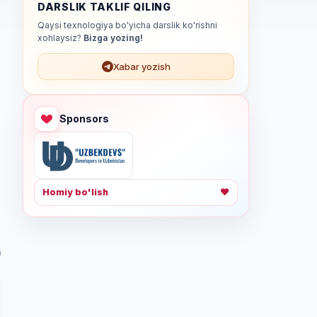
DARSLIK TAKLIF QILING
Qaysi texnologiya bo'yicha darslik ko'rishni
xohlaysiz?
Bizga yozing!
Xabar yozish
Sponsors
Homiy bo'lish
❤
n