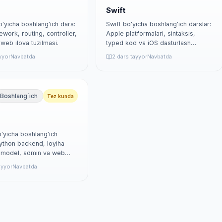
Swift
o'yicha boshlang'ich dars:
Swift bo'yicha boshlang'ich darslar:
work, routing, controller,
Apple platformalari, sintaksis,
web ilova tuzilmasi.
typed kod va iOS dasturlash
asoslari.
ayyor
Navbatda
2 dars tayyor
Navbatda
Boshlang`ich
Tez kunda
'yicha boshlang'ich
Python backend, loyiha
, model, admin va web
lari.
ayyor
Navbatda