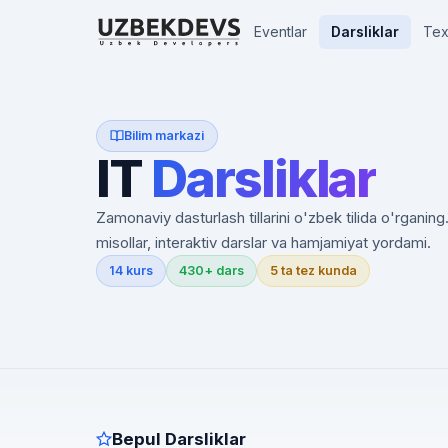
Eventlar
Darsliklar
Tex
Bilim markazi
IT
Darsliklar
Zamonaviy dasturlash tillarini o'zbek tilida o'rganing
misollar, interaktiv darslar va hamjamiyat yordami.
14 kurs
430+ dars
5 ta tez kunda
Bepul Darsliklar