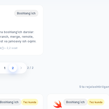
Boshlang`ich
ha boshlang'ich darslar:
branch, merge, remote,
est va jamoaviy ish oqimi.
ik
~ 2,2 soat
1
2
2 / 2
5 ta rejalashtirilga
Boshlang`ich
Boshlang`ich
Tez kunda
Tez kunda