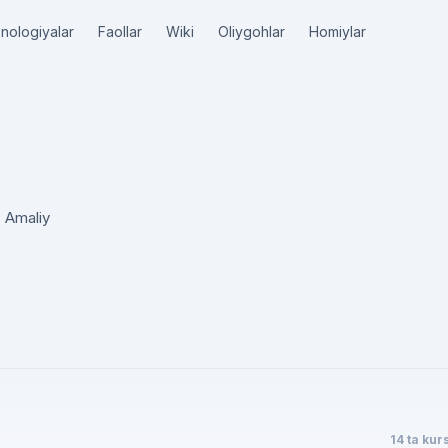
nologiyalar
Faollar
Wiki
Oliygohlar
Homiylar
. Amaliy
14 ta kur