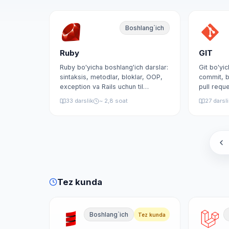
Boshlang`ich
Ruby
GIT
Ruby bo'yicha boshlang'ich darslar:
Git bo'yic
sintaksis, metodlar, bloklar, OOP,
commit, 
exception va Rails uchun til
pull requ
asoslari.
33 darslik
~ 2,8 soat
27 darsl
Tez kunda
Boshlang`ich
Tez kunda