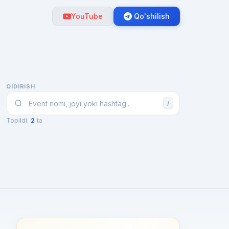
YouTube
Qo'shilish
QIDIRISH
/
Topildi:
2
ta