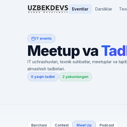
Eventlar
Darsliklar
Tex
IT events
Meetup va
Tad
IT uchrashuvlari, texnik suhbatlar, meetuplar va tajri
almashish tadbirlari.
0 yaqin tadbir
2 yakunlangan
Barchasi
Contest
Meet Up
Podcast