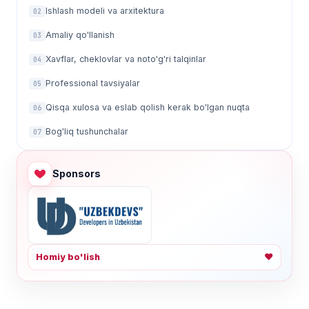
Ishlash modeli va arxitektura
02
Amaliy qo'llanish
03
Xavflar, cheklovlar va noto'g'ri talqinlar
04
Professional tavsiyalar
05
Qisqa xulosa va eslab qolish kerak bo'lgan nuqta
06
Bog'liq tushunchalar
07
Sponsors
Homiy bo'lish
❤