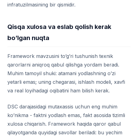
infratuzilmasining bir qismidir.
Qisqa xulosa va eslab qolish kerak
bo’lgan nuqta
Framework mavzusini to’g’ri tushunish texnik
qarorlarni aniqroq qabul qilishga yordam beradi.
Muhim tamoyil shuki: atamani yodlashning o’zi
yetarli emas; uning chegarasi, ishlash modeli, xavfi
va real loyihadagi oqibatini ham bilish kerak.
DSC darajasidagi mutaxassis uchun eng muhim
ko’nikma - faktni yodlash emas, fakt asosida tizimli
xulosa chiqarish. Framework haqida qaror qabul
qilayotganda quyidagi savollar beriladi: bu yechim