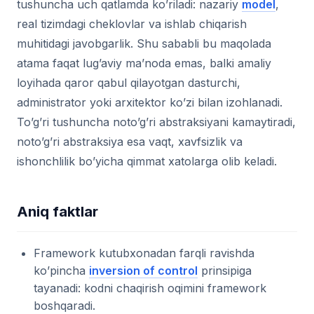
tushuncha uch qatlamda ko’riladi: nazariy
model
,
real tizimdagi cheklovlar va ishlab chiqarish
muhitidagi javobgarlik. Shu sababli bu maqolada
atama faqat lug’aviy ma’noda emas, balki amaliy
loyihada qaror qabul qilayotgan dasturchi,
administrator yoki arxitektor ko’zi bilan izohlanadi.
To’g’ri tushuncha noto’g’ri abstraksiyani kamaytiradi,
noto’g’ri abstraksiya esa vaqt, xavfsizlik va
ishonchlilik bo’yicha qimmat xatolarga olib keladi.
Aniq faktlar
Framework kutubxonadan farqli ravishda
ko’pincha
inversion of control
prinsipiga
tayanadi: kodni chaqirish oqimini framework
boshqaradi.