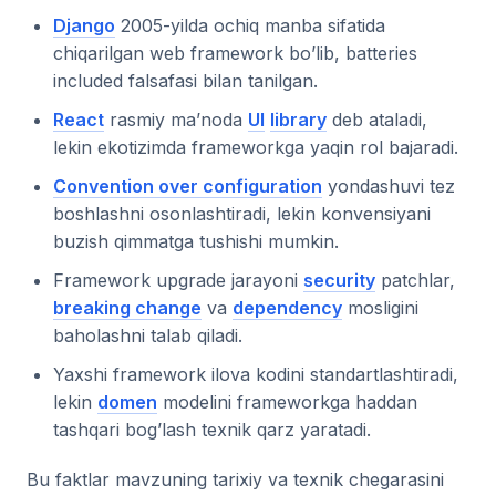
Django
2005-yilda ochiq manba sifatida
chiqarilgan web framework bo’lib, batteries
included falsafasi bilan tanilgan.
React
rasmiy ma’noda
UI
library
deb ataladi,
lekin ekotizimda frameworkga yaqin rol bajaradi.
Convention over configuration
yondashuvi tez
boshlashni osonlashtiradi, lekin konvensiyani
buzish qimmatga tushishi mumkin.
Framework upgrade jarayoni
security
patchlar,
breaking change
va
dependency
mosligini
baholashni talab qiladi.
Yaxshi framework ilova kodini standartlashtiradi,
lekin
domen
modelini frameworkga haddan
tashqari bog’lash texnik qarz yaratadi.
Bu faktlar mavzuning tarixiy va texnik chegarasini