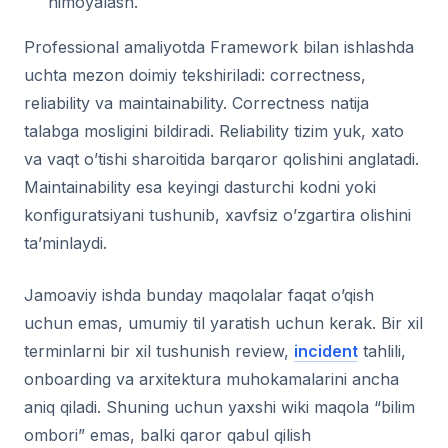
himoyalash.
Professional amaliyotda Framework bilan ishlashda
uchta mezon doimiy tekshiriladi: correctness,
reliability va maintainability. Correctness natija
talabga mosligini bildiradi. Reliability tizim yuk, xato
va vaqt o’tishi sharoitida barqaror qolishini anglatadi.
Maintainability esa keyingi dasturchi kodni yoki
konfiguratsiyani tushunib, xavfsiz o’zgartira olishini
ta’minlaydi.
Jamoaviy ishda bunday maqolalar faqat o’qish
uchun emas, umumiy til yaratish uchun kerak. Bir xil
terminlarni bir xil tushunish review,
incident
tahlili,
onboarding va arxitektura muhokamalarini ancha
aniq qiladi. Shuning uchun yaxshi wiki maqola “bilim
ombori” emas, balki qaror qabul qilish