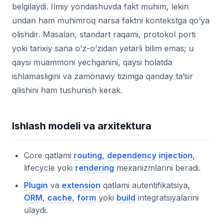
belgilaydi. Ilmiy yondashuvda fakt muhim, lekin
undan ham muhimroq narsa faktni kontekstga qo’ya
olishdir. Masalan, standart raqami, protokol porti
yoki tarixiy sana o’z-o’zidan yetarli bilim emas; u
qaysi muammoni yechganini, qaysi holatda
ishlamasligini va zamonaviy tizimga qanday ta’sir
qilishini ham tushunish kerak.
Ishlash modeli va arxitektura
Core qatlami
routing
,
dependency
injection
,
lifecycle yoki
rendering
mexanizmlarini beradi.
Plugin
va
extension
qatlami autentifikatsiya,
ORM
,
cache
,
form
yoki
build
integratsiyalarini
ulaydi.