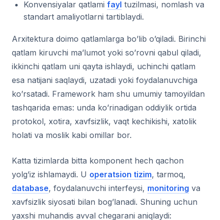
Konvensiyalar qatlami
fayl
tuzilmasi, nomlash va
standart amaliyotlarni tartiblaydi.
Arxitektura doimo qatlamlarga bo’lib o’qiladi. Birinchi
qatlam kiruvchi ma’lumot yoki so’rovni qabul qiladi,
ikkinchi qatlam uni qayta ishlaydi, uchinchi qatlam
esa natijani saqlaydi, uzatadi yoki foydalanuvchiga
ko’rsatadi. Framework ham shu umumiy tamoyildan
tashqarida emas: unda ko’rinadigan oddiylik ortida
protokol, xotira, xavfsizlik, vaqt kechikishi, xatolik
holati va moslik kabi omillar bor.
Katta tizimlarda bitta komponent hech qachon
yolg’iz ishlamaydi. U
operatsion tizim
, tarmoq,
database
, foydalanuvchi interfeysi,
monitoring
va
xavfsizlik siyosati bilan bog’lanadi. Shuning uchun
yaxshi muhandis avval chegarani aniqlaydi: