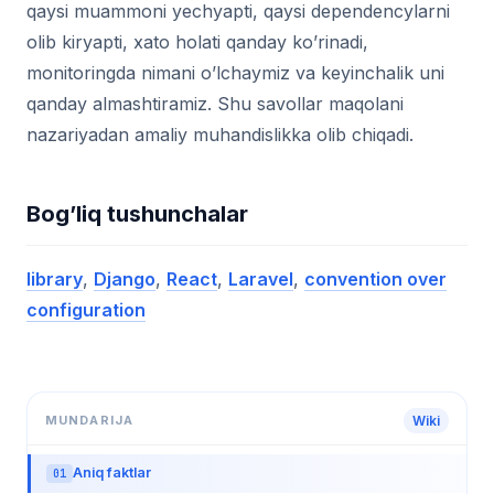
qaysi muammoni yechyapti, qaysi dependencylarni
olib kiryapti, xato holati qanday ko’rinadi,
monitoringda nimani o’lchaymiz va keyinchalik uni
qanday almashtiramiz. Shu savollar maqolani
nazariyadan amaliy muhandislikka olib chiqadi.
Bog’liq tushunchalar
library
,
Django
,
React
,
Laravel
,
convention over
configuration
MUNDARIJA
Wiki
Aniq faktlar
01