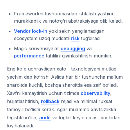
Frameworkni tushunmasdan ishlatish yashirin
murakkablik va noto’g’ri abstraksiyaga olib keladi.
Vendor lock-in
yoki sekin yangilanadigan
ecosystem uzoq muddatli
risk
tug’diradi.
Magic konvensiyalar
debugging
va
performance
tahlilini qiyinlashtirishi mumkin.
Eng ko’p uchraydigan xato - texnologiyani mutlaq
yechim deb ko’rish. Aslida har bir tushuncha ma’lum
sharoitda kuchli, boshqa sharoitda esa zaif bo’ladi.
Xavfni kamaytirish uchun tizimda
observability
,
hujjatlashtirish,
rollback
rejasi va minimal ruxsat
tamoyili bo’lishi kerak. Agar muammo xavfsizlikka
tegishli bo’lsa,
audit
va loglar keyin emas, boshidan
loyihalanadi.