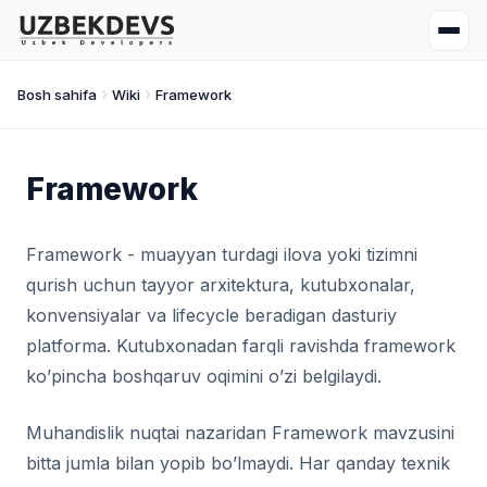
Bosh sahifa
Wiki
Framework
Framework
Framework - muayyan turdagi ilova yoki tizimni
qurish uchun tayyor arxitektura, kutubxonalar,
konvensiyalar va lifecycle beradigan dasturiy
platforma. Kutubxonadan farqli ravishda framework
ko’pincha boshqaruv oqimini o’zi belgilaydi.
Muhandislik nuqtai nazaridan Framework mavzusini
bitta jumla bilan yopib bo’lmaydi. Har qanday texnik