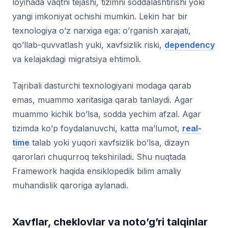
loyihada vaqtni tejashi, tizimni soddalashtirishi yoki
yangi imkoniyat ochishi mumkin. Lekin har bir
texnologiya o’z narxiga ega: o’rganish xarajati,
qo’llab-quvvatlash yuki, xavfsizlik riski,
dependency
va kelajakdagi migratsiya ehtimoli.
Tajribali dasturchi texnologiyani modaga qarab
emas, muammo xaritasiga qarab tanlaydi. Agar
muammo kichik bo’lsa, sodda yechim afzal. Agar
tizimda ko’p foydalanuvchi, katta ma’lumot,
real-
time
talab yoki yuqori xavfsizlik bo’lsa, dizayn
qarorlari chuqurroq tekshiriladi. Shu nuqtada
Framework haqida ensiklopedik bilim amaliy
muhandislik qaroriga aylanadi.
Xavflar, cheklovlar va noto’g’ri talqinlar