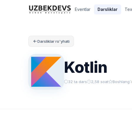
Eventlar
Darsliklar
Tex
Darsliklar ro'yhati
Kotlin
32 ta dars
2,58 soat
Boshlang`