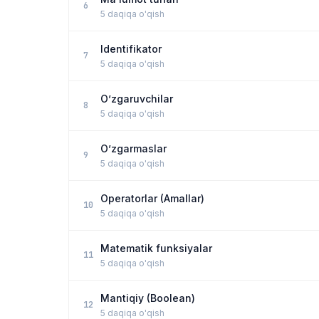
6
5 daqiqa o'qish
Identifikator
7
5 daqiqa o'qish
O’zgaruvchilar
8
5 daqiqa o'qish
O’zgarmaslar
9
5 daqiqa o'qish
Operatorlar (Amallar)
10
5 daqiqa o'qish
Matematik funksiyalar
11
5 daqiqa o'qish
Mantiqiy (Boolean)
12
5 daqiqa o'qish