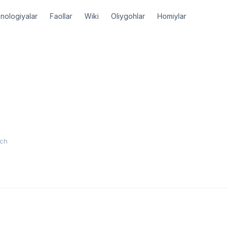
nologiyalar
Faollar
Wiki
Oliygohlar
Homiylar
ich