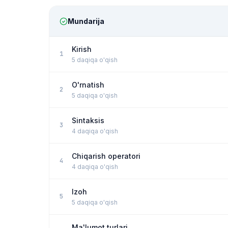
Mundarija
Kirish
1
5 daqiqa o'qish
O'rnatish
2
5 daqiqa o'qish
Sintaksis
3
4 daqiqa o'qish
Chiqarish operatori
4
4 daqiqa o'qish
Izoh
5
5 daqiqa o'qish
Ma'lumot turlari