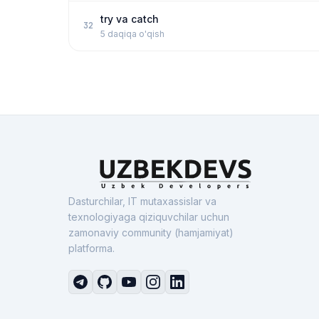
try va catch
32
5 daqiqa o'qish
Dasturchilar, IT mutaxassislar va
texnologiyaga qiziquvchilar uchun
zamonaviy community (hamjamiyat)
platforma.