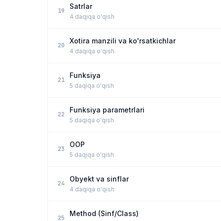
Satrlar
19
4 daqiqa o'qish
Xotira manzili va ko'rsatkichlar
20
4 daqiqa o'qish
Funksiya
21
5 daqiqa o'qish
Funksiya parametrlari
22
5 daqiqa o'qish
OOP
23
5 daqiqa o'qish
Obyekt va sinflar
24
4 daqiqa o'qish
Method (Sinf/Class)
25