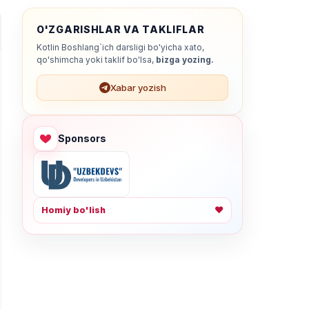
O'ZGARISHLAR VA TAKLIFLAR
Kotlin Boshlang`ich darsligi bo'yicha xato,
qo'shimcha yoki taklif bo'lsa,
bizga yozing.
Xabar yozish
Sponsors
Homiy bo'lish
❤