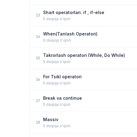
Shart operatorlari. if , if-else
13
5 daqiqa o'qish
When(Tanlash Operatori)
14
6 daqiqa o'qish
Takrorlash operatori (While, Do While)
15
5 daqiqa o'qish
For Tsikl operatori
16
5 daqiqa o'qish
Break va continue
17
5 daqiqa o'qish
Massiv
18
5 daqiqa o'qish