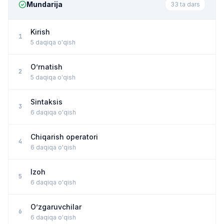
Mundarija
33 ta dars
Kirish
1
5 daqiqa o'qish
O’rnatish
2
5 daqiqa o'qish
Sintaksis
3
6 daqiqa o'qish
Chiqarish operatori
4
6 daqiqa o'qish
Izoh
5
6 daqiqa o'qish
O’zgaruvchilar
6
6 daqiqa o'qish