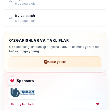
32
6 daqiqa o'qish
try va catch
33
6 daqiqa o'qish
O'ZGARISHLAR VA TAKLIFLAR
C++ Boshlang`ich darsligi bo'yicha xato, qo'shimcha yoki taklif
bo'lsa,
bizga yozing.
Xabar yozish
Sponsors
Homiy bo'lish
❤