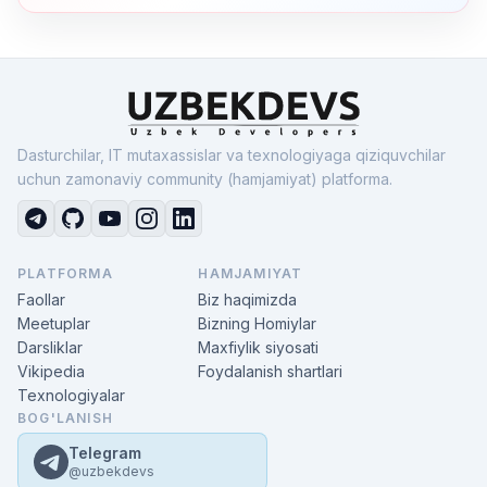
Dasturchilar, IT mutaxassislar va texnologiyaga qiziquvchilar
uchun zamonaviy community (hamjamiyat) platforma.
PLATFORMA
HAMJAMIYAT
Faollar
Biz haqimizda
Meetuplar
Bizning Homiylar
Darsliklar
Maxfiylik siyosati
Vikipedia
Foydalanish shartlari
Texnologiyalar
BOG'LANISH
Telegram
@uzbekdevs