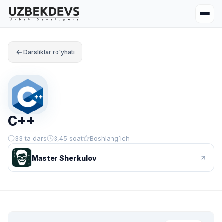
Darsliklar ro'yhati
C++
33 ta dars
3,45 soat
Boshlang`ich
Master Sherkulov