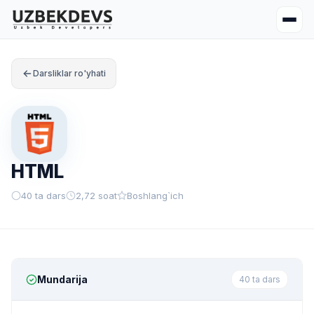
Darsliklar ro'yhati
HTML
40 ta dars
2,72 soat
Boshlang`ich
Mundarija
40 ta dars