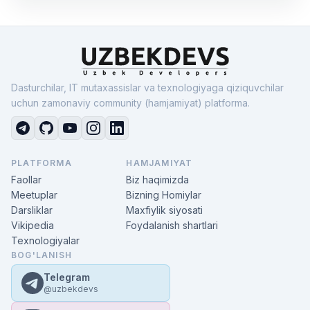
Dasturchilar, IT mutaxassislar va texnologiyaga qiziquvchilar
uchun zamonaviy community (hamjamiyat) platforma.
PLATFORMA
HAMJAMIYAT
Faollar
Biz haqimizda
Meetuplar
Bizning Homiylar
Darsliklar
Maxfiylik siyosati
Vikipedia
Foydalanish shartlari
Texnologiyalar
BOG'LANISH
Telegram
@uzbekdevs