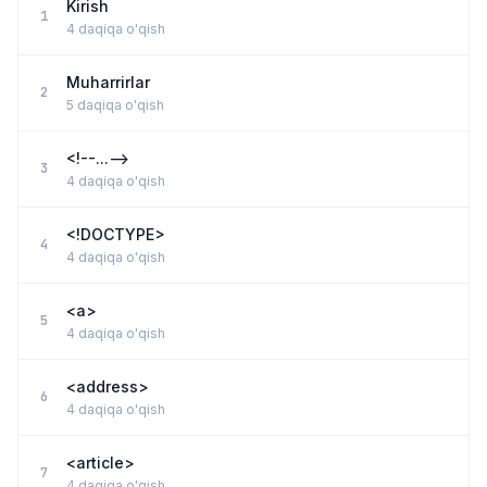
Kirish
1
4 daqiqa o'qish
Muharrirlar
2
5 daqiqa o'qish
<!--...-->
3
4 daqiqa o'qish
<!DOCTYPE>
4
4 daqiqa o'qish
<a>
5
4 daqiqa o'qish
<address>
6
4 daqiqa o'qish
<article>
7
4 daqiqa o'qish