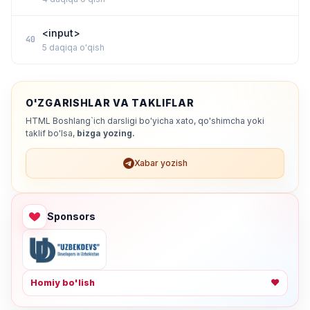
<input>
40
5 daqiqa o'qish
O'ZGARISHLAR VA TAKLIFLAR
HTML Boshlang`ich darsligi bo'yicha xato, qo'shimcha yoki
taklif bo'lsa,
bizga yozing.
Xabar yozish
Sponsors
Homiy bo'lish
❤