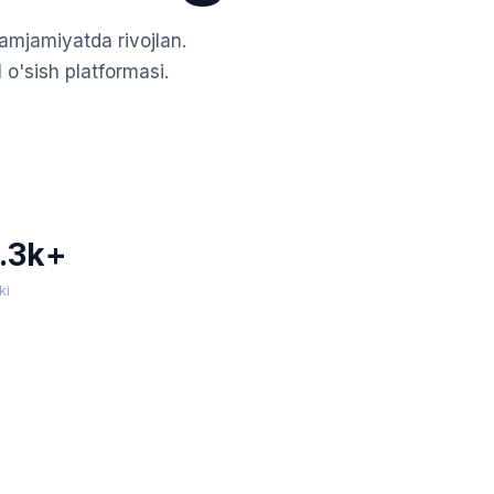
amjamiyatda rivojlan.
o'sish platformasi.
.3k+
ki