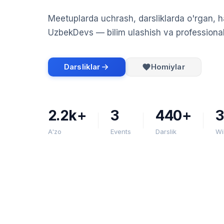
Meetuplarda uchrash, darsliklarda o'rgan, h
UzbekDevs — bilim ulashish va professional 
Darsliklar
Homiylar
2.2k+
3
440+
3
A'zo
Events
Darslik
Wi