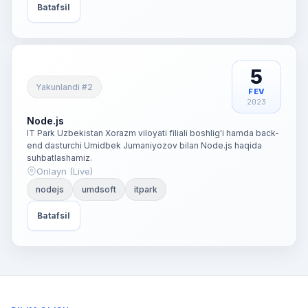
Batafsil
5
Yakunlandi #2
FEV
2023
Node.js
IT Park Uzbekistan Xorazm viloyati filiali boshlig'i hamda back-
end dasturchi Umidbek Jumaniyozov bilan Node.js haqida
suhbatlashamiz.
Onlayn (Live)
nodejs
umdsoft
itpark
Batafsil