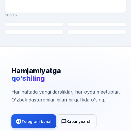
SILVER
Hamjamiyatga
qo'shiling
Har haftada yangi darsliklar, har oyda meetuplar.
O'zbek dasturchilar bilan birgalikda o'sing.
Telegram kanal
Xabar yozish