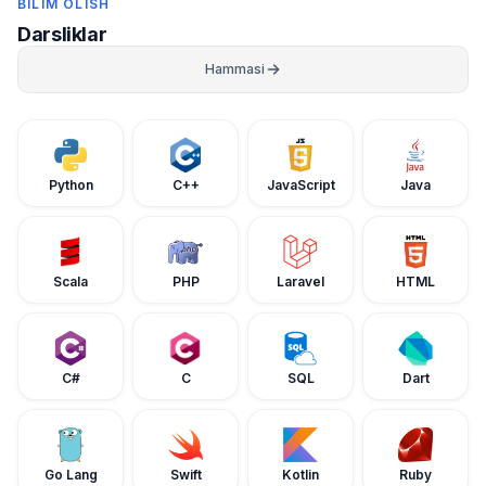
BILIM OLISH
Darsliklar
Hammasi
Python
C++
JavaScript
Java
Scala
PHP
Laravel
HTML
C#
C
SQL
Dart
Go Lang
Swift
Kotlin
Ruby