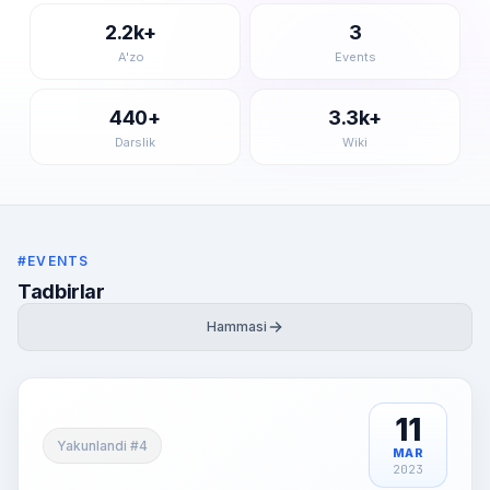
2.2k+
3
A'zo
Events
440+
3.3k+
Darslik
Wiki
#EVENTS
Tadbirlar
Hammasi
11
Yakunlandi #4
MAR
2023