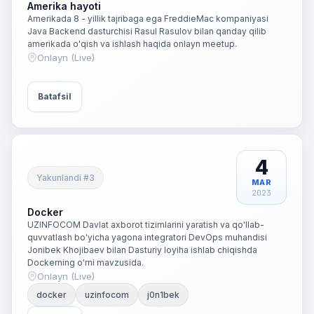
Amerika hayoti
Amerikada 8 - yillik tajribaga ega FreddieMac kompaniyasi
Java Backend dasturchisi Rasul Rasulov bilan qanday qilib
amerikada o'qish va ishlash haqida onlayn meetup.
Onlayn (Live)
Batafsil
4
Yakunlandi #3
MAR
2023
Docker
UZINFOCOM Davlat axborot tizimlarini yaratish va qo'llab-
quvvatlash bo'yicha yagona integratori DevOps muhandisi
Jonibek Khojibaev bilan Dasturiy loyiha ishlab chiqishda
Dockerning o'rni mavzusida.
Onlayn (Live)
docker
uzinfocom
j0n1bek