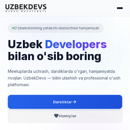
O'zbekistonning yetakchi dasturchilar hamjamiyati
Uzbek
Developers
bilan o'sib boring
Meetuplarda uchrash, darsliklarda o'rgan, hamjamiyatda
rivojlan. UzbekDevs — bilim ulashish va professional o'sish
platformasi.
Darsliklar
Homiylar