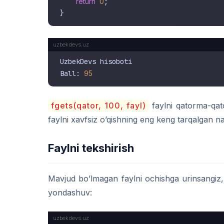
return
0
;

UzbekDevs hisoboti

Ball: 
95
fgets(qator, 100, fayl)
faylni qatorma-qat
faylni xavfsiz o’qishning eng keng tarqalgan na
Faylni tekshirish
Mavjud bo’lmagan faylni ochishga urinsangiz
yondashuv: