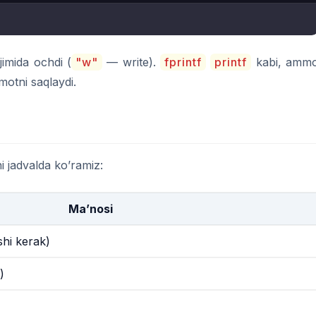
jimida ochdi (
"w"
— write).
fprintf
printf
kabi, amm
motni saqlaydi.
ni jadvalda ko’ramiz:
Ma’nosi
shi kerak)
)