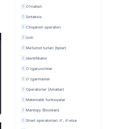
O’rnatish
C
Sintaksis
C
Chiqarish operatori
C
Izoh
C
Ma’lumot turlari (tiplar)
C
Identifikator
C
O'zgaruvchilar
C
O`zgarmaslar
C
Operatorlar (Amallar)
C
Matematik funksiyalar
C
Mantiqiy (Boolean)
C
Shart operatorlari. if , if-else
C