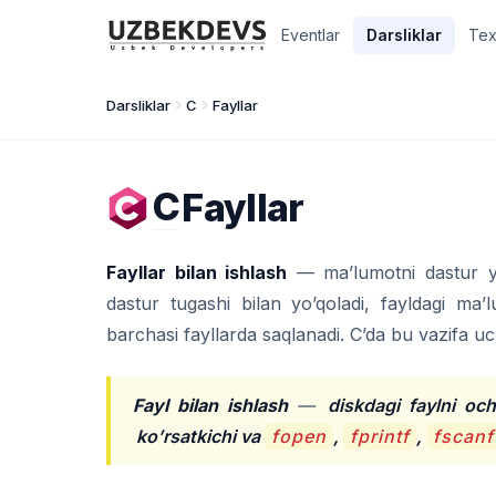
Eventlar
Darsliklar
Tex
Darsliklar
C
Fayllar
C
Fayllar
Fayllar bilan ishlash
— ma’lumotni dastur yo
dastur tugashi bilan yo’qoladi, fayldagi ma’
barchasi fayllarda saqlanadi. C’da bu vazifa 
Fayl bilan ishlash
—
diskdagi faylni oc
ko’rsatkichi va
fopen
,
fprintf
,
fscanf