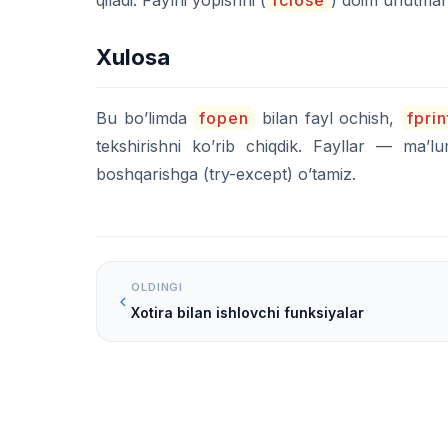
qiladi. Faylni yopishni (
fclose
) doim unutman
Xulosa
Bu bo’limda
fopen
bilan fayl ochish,
fprin
tekshirishni ko’rib chiqdik. Fayllar — ma’l
boshqarishga (try-except) o’tamiz.
OLDINGI
Xotira bilan ishlovchi funksiyalar