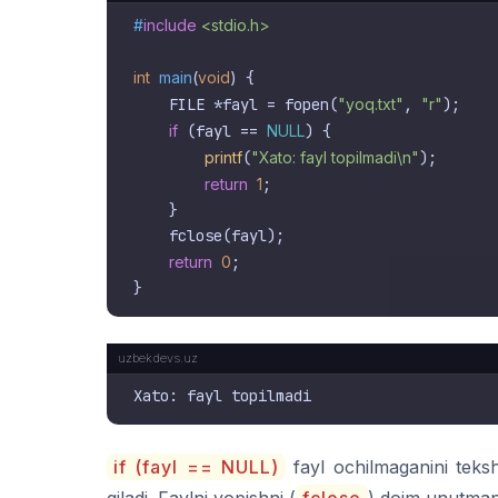
#
include
<stdio.h>
int
main
(
void
)
 {

    FILE *fayl = fopen(
"yoq.txt"
, 
"r"
);

if
 (fayl == 
NULL
) {

printf
(
"Xato: fayl topilmadi\n"
);

return
1
;

    }

    fclose(fayl);

return
0
;

if (fayl == NULL)
fayl ochilmaganini teksh