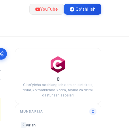
YouTube
Qo'shilish
r
—
C
C bo'yicha boshlang'ich darslar: sintaksis,
tiplar, ko'rsatkichlar, xotira, fayllar va tizimli
dasturlash asoslari.
MUNDARIJA
C
Kirish
C