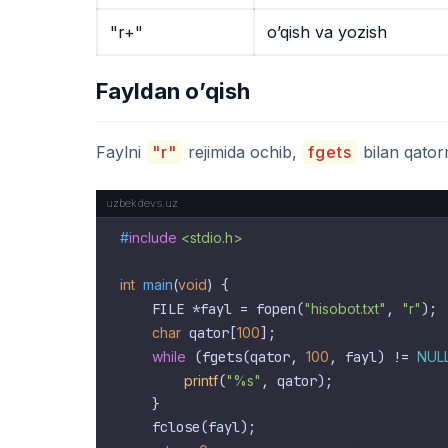
"r+"
o’qish va yozish
Fayldan o’qish
Faylni
"r"
rejimida ochib,
fgets
bilan qator
#
include
<stdio.h>
int
main
(
void
)
 {

    FILE *fayl = fopen(
"hisobot.txt"
, 
"r"
);

char
 qator[
100
];

while
 (fgets(qator, 
100
, fayl) != 
NUL
printf
(
"%s"
, qator);

    }

    fclose(fayl);
