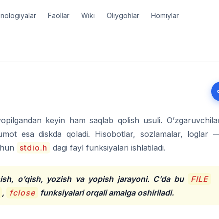
nologiyalar
Faollar
Wiki
Oliygohlar
Homiylar
pilgandan keyin ham saqlab qolish usuli. O’zgaruvchila
lumot esa diskda qoladi. Hisobotlar, sozlamalar, loglar 
uchun
stdio.h
dagi fayl funksiyalari ishlatiladi.
hish, o’qish, yozish va yopish jarayoni. C’da bu
FILE
,
fclose
funksiyalari orqali amalga oshiriladi.