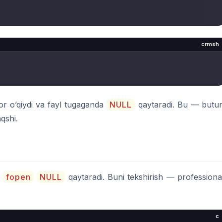
crmsh
or o’qiydi va fayl tugaganda
NULL
qaytaradi. Bu — butu
qshi.
,
fopen
NULL
qaytaradi. Buni tekshirish — professiona
c