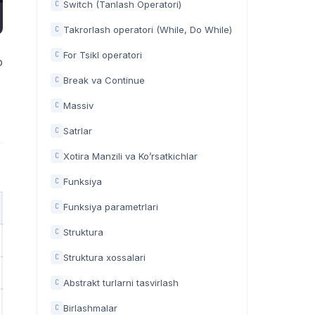
Switch (Tanlash Operatori)
C
Takrorlash operatori (While, Do While)
C
For Tsikl operatori
C
o
Break va Continue
C
Massiv
C
Satrlar
C
Xotira Manzili va Ko’rsatkichlar
C
Funksiya
C
Funksiya parametrlari
C
Struktura
C
Struktura xossalari
C
Abstrakt turlarni tasvirlash
C
Birlashmalar
C