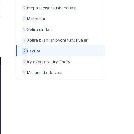
Preprosessor tushunchasi
C
Makroslar
C
Xotira sinflari
C
Xotira bilan ishlovchi funksiyalar
C
Fayllar
C
try-except va try-finally
C
Ma'lumotlar bazasi
C