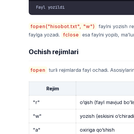
fopen("hisobot.txt", "w")
faylni yozish re
faylga yozadi.
fclose
esa faylni yopib, ma’lu
Ochish rejimlari
fopen
turli rejimlarda fayl ochadi. Asosiylari
Rejim
"r"
o’qish (fayl mavjud bo’li
"w"
yozish (eskisini o’chiradi
"a"
oxiriga qo’shish