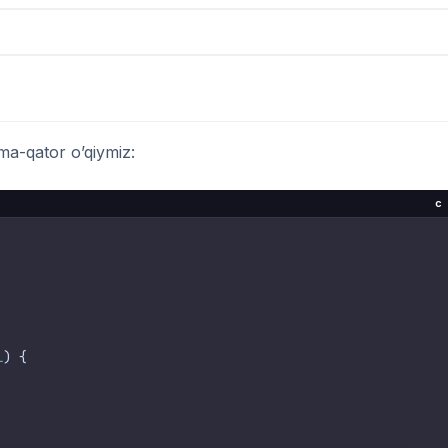
ma-qator o’qiymiz:
c
L
) {
