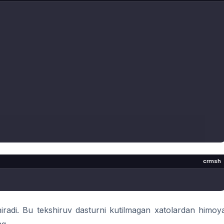
crmsh
iradi. Bu tekshiruv dasturni kutilmagan xatolardan himoy