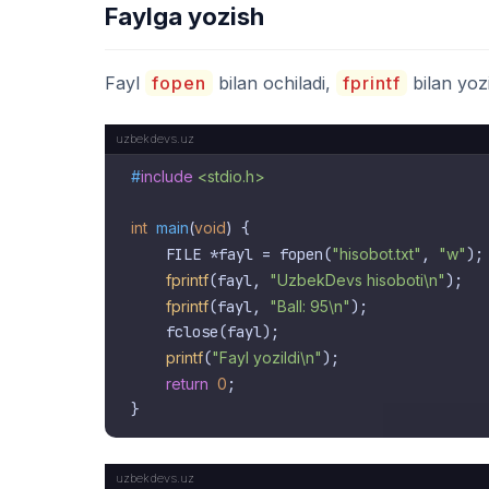
Faylga yozish
Fayl
fopen
bilan ochiladi,
fprintf
bilan yoz
#
include
<stdio.h>
int
main
(
void
)
 {

    FILE *fayl = fopen(
"hisobot.txt"
, 
"w"
);

fprintf
(fayl, 
"UzbekDevs hisoboti\n"
);

fprintf
(fayl, 
"Ball: 95\n"
);

    fclose(fayl);

printf
(
"Fayl yozildi\n"
);

return
0
;
