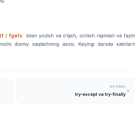
g.
tf
/
fgets
bilan yozish va o’qish, ochish rejimlari va fayln
umotni doimiy saqlashning asosi. Keyingi darsda xatolarn
KEYINGI
try-except va try-finally