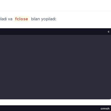
iladi va
fclose
bilan yopiladi:
c
crmsh