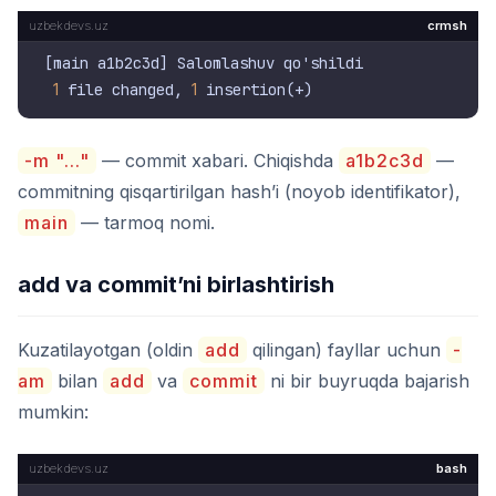
crmsh
[main a1b2c3d] Salomlashuv qo'shildi

1
 file changed, 
1
-m "..."
— commit xabari. Chiqishda
a1b2c3d
—
commitning qisqartirilgan hash’i (noyob identifikator),
main
— tarmoq nomi.
add va commit’ni birlashtirish
Kuzatilayotgan (oldin
add
qilingan) fayllar uchun
-
am
bilan
add
va
commit
ni bir buyruqda bajarish
mumkin:
bash