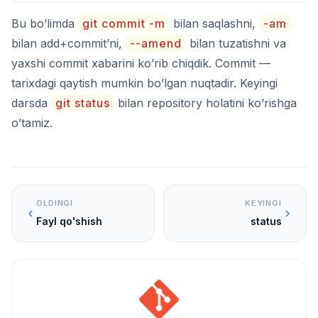
Bu bo’limda
git commit -m
bilan saqlashni,
-am
bilan add+commit’ni,
--amend
bilan tuzatishni va
yaxshi commit xabarini ko’rib chiqdik. Commit —
tarixdagi qaytish mumkin bo’lgan nuqtadir. Keyingi
darsda
git status
bilan repository holatini ko’rishga
o’tamiz.
OLDINGI
KEYINGI
Fayl qo'shish
status