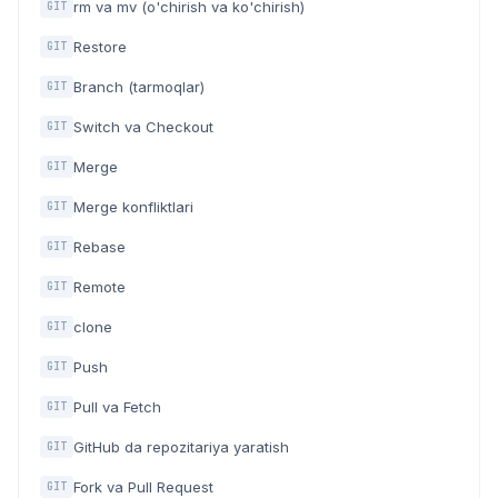
rm va mv (o'chirish va ko'chirish)
GIT
Restore
GIT
Branch (tarmoqlar)
GIT
Switch va Checkout
GIT
Merge
GIT
Merge konfliktlari
GIT
Rebase
GIT
Remote
GIT
clone
GIT
Push
GIT
Pull va Fetch
GIT
GitHub da repozitariya yaratish
GIT
Fork va Pull Request
GIT