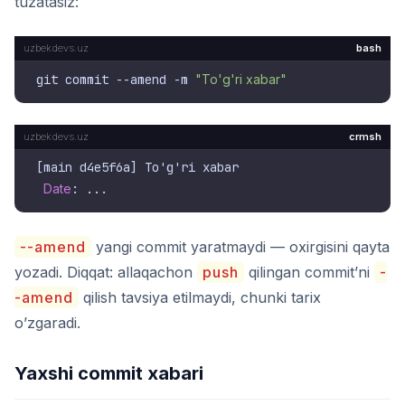
tuzatasiz:
bash
git commit --amend -m 
"To'g'ri xabar"
crmsh
[main d4e5f6a] To'g'ri xabar

Date
--amend
yangi commit yaratmaydi — oxirgisini qayta
yozadi. Diqqat: allaqachon
push
qilingan commit’ni
-
-amend
qilish tavsiya etilmaydi, chunki tarix
o’zgaradi.
Yaxshi commit xabari