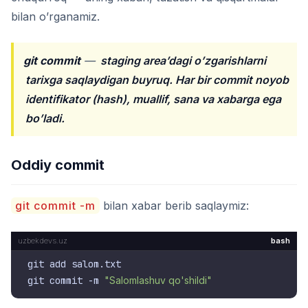
bilan o’rganamiz.
git commit
—
staging area’dagi o’zgarishlarni
tarixga saqlaydigan buyruq. Har bir commit noyob
identifikator (hash), muallif, sana va xabarga ega
bo’ladi.
Oddiy commit
git commit -m
bilan xabar berib saqlaymiz:
bash
git add salom.txt

git commit -m 
"Salomlashuv qo'shildi"