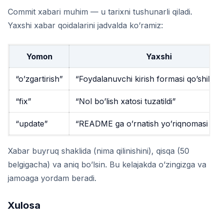
Commit xabari muhim — u tarixni tushunarli qiladi.
Yaxshi xabar qoidalarini jadvalda ko’ramiz:
Yomon
Yaxshi
“o’zgartirish”
“Foydalanuvchi kirish formasi qo’shildi
“fix”
“Nol bo’lish xatosi tuzatildi”
“update”
“README ga o’rnatish yo’riqnomasi qo’
Xabar buyruq shaklida (nima qilinishini), qisqa (50
belgigacha) va aniq bo’lsin. Bu kelajakda o’zingizga va
jamoaga yordam beradi.
Xulosa