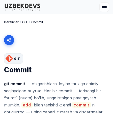
Darsliklar
GIT
Commit
GIT
Commit
git commit
— o’zgarishlarni loyiha tarixiga doimiy
saqlaydigan buyruq. Har bir commit — tarixdagi bir
“surat” (nuqta) bo’lib, unga istalgan payt qaytish
mumkin.
add
bilan tanishdik; endi
commit
ni
chuqurroq — uning xabari, tuzatish va qisqartmalar