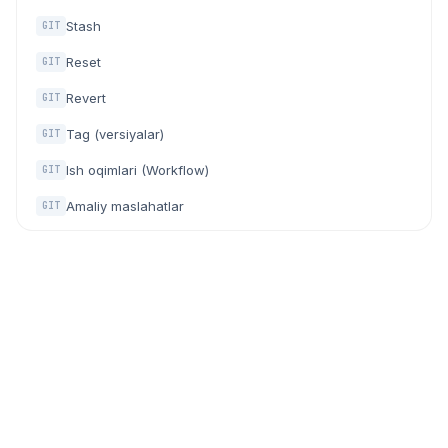
Stash
GIT
Reset
GIT
Revert
GIT
Tag (versiyalar)
GIT
Ish oqimlari (Workflow)
GIT
Amaliy maslahatlar
GIT