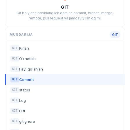
GIT
Git bo'yicha boshlang'ich darslar: commit, branch, merge,
remote, pull request va jamoaviy ish oqimi.
MUNDARIJA
GIT
Kirish
GIT
O'rnatish
GIT
Fayl qo'shish
GIT
Commit
GIT
status
GIT
Log
GIT
Diff
GIT
gitignore
GIT