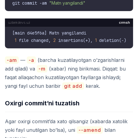
git commit -am 
"Matn yangilandi"
crmsh
[main d4e5f6a] Matn yangilandi

1
 file changed, 
2
 insertions(+), 
1
-am
—
-a
(barcha kuzatilayotgan o’zgarishlarni
add qiladi) va
-m
(xabar) ning birikmasi. Diqqat: bu
faqat allaqachon kuzatilayotgan fayllarga ishlaydi;
yangi fayl uchun baribir
git add
kerak.
Oxirgi commit’ni tuzatish
Agar oxirgi commit’da xato qilsangiz (xabarda xatolik
yoki fayl unutilgan bo’lsa), uni
--amend
bilan