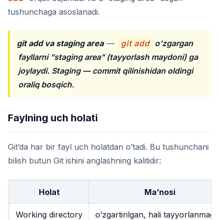
tushunchaga asoslanadi.
git add va staging area
—
git add
o’zgargan
fayllarni “staging area” (tayyorlash maydoni) ga
joylaydi. Staging — commit qilinishidan oldingi
oraliq bosqich.
Faylning uch holati
Git’da har bir fayl uch holatdan o’tadi. Bu tushunchani
bilish butun Git ishini anglashning kalitidir:
Holat
Ma’nosi
Working directory
o’zgartirilgan, hali tayyorlanmag