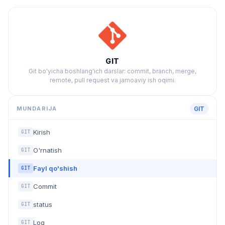
GIT
Git bo'yicha boshlang'ich darslar: commit, branch, merge,
remote, pull request va jamoaviy ish oqimi.
MUNDARIJA
GIT
Kirish
GIT
O'rnatish
GIT
Fayl qo'shish
GIT
Commit
GIT
status
GIT
Log
GIT