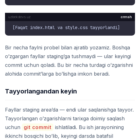
crmsh
Bir necha faylni probel bilan ajratib yozamiz. Boshqa
o’zgargan fayllar staging’ga tushmaydi — ular keyingi
commit uchun qoladi. Bu bir necha turdagi o’zgarishni
alohida commit’larga bo’lishga imkon beradi.
Tayyorlangandan keyin
Fayllar staging area’da — endi ular saqlanishga tayyor.
Tayyorlangan o’zgarishlarni tarixga doimiy saqlash
uchun
git commit
ishlatiladi. Bu ish jarayonining
ikkinchi bosqichi bo’lib, keyingi darsda batafsil