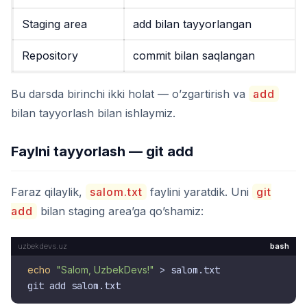
Staging area
add
bilan tayyorlangan
Repository
commit
bilan saqlangan
Bu darsda birinchi ikki holat — o’zgartirish va
add
bilan tayyorlash bilan ishlaymiz.
Faylni tayyorlash — git add
Faraz qilaylik,
salom.txt
faylini yaratdik. Uni
git
add
bilan staging area’ga qo’shamiz:
bash
echo
"Salom, UzbekDevs!"
 > salom.txt
