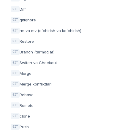
Diff
GIT
gitignore
GIT
rm va mv (o'chirish va ko'chirish)
GIT
Restore
GIT
Branch (tarmoqlar)
GIT
Switch va Checkout
GIT
Merge
GIT
Merge konfliktlari
GIT
Rebase
GIT
Remote
GIT
clone
GIT
Push
GIT