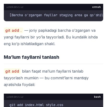
crmsh
git add .
— joriy papkadagi barcha o’zgargan va
yangi fayllarni bir yo’la tayyorladi. Bu kundalik ishda
eng ko’p ishlatiladigan shakl.
Ma’lum fayllarni tanlash
git add
bilan faqat ma’lum fayllarni tanlab
tayyorlash mumkin — bu commit’larni mantiqiy
ajratishda foydali:
bash