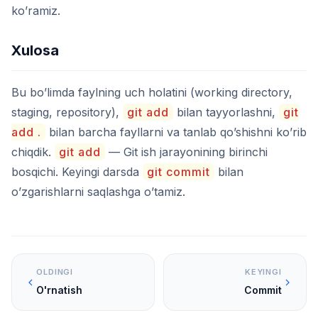
ko’ramiz.
Xulosa
Bu bo’limda faylning uch holatini (working directory,
staging, repository),
git add
bilan tayyorlashni,
git
add .
bilan barcha fayllarni va tanlab qo’shishni ko’rib
chiqdik.
git add
— Git ish jarayonining birinchi
bosqichi. Keyingi darsda
git commit
bilan
o’zgarishlarni saqlashga o’tamiz.
OLDINGI
KEYINGI
O'rnatish
Commit