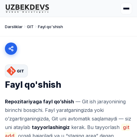
Darsliklar
GIT
Fayl qo'shish
GIT
Fayl qo'shish
Repozitariyaga fayl qo’shish
— Git ish jarayonining
birinchi bosqichi. Fayl yaratganingizda yoki
o’zgartirganingizda, Git uni avtomatik saqlamaydi — siz
uni ataylab
tayyorlashingiz
kerak. Bu tayyorlash
git
add
orqali bajariladi va u “staging area” degan