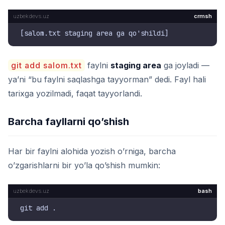
crmsh
git add salom.txt
faylni
staging area
ga joyladi —
ya’ni “bu faylni saqlashga tayyorman” dedi. Fayl hali
tarixga yozilmadi, faqat tayyorlandi.
Barcha fayllarni qo’shish
Har bir faylni alohida yozish o’rniga, barcha
o’zgarishlarni bir yo’la qo’shish mumkin:
bash