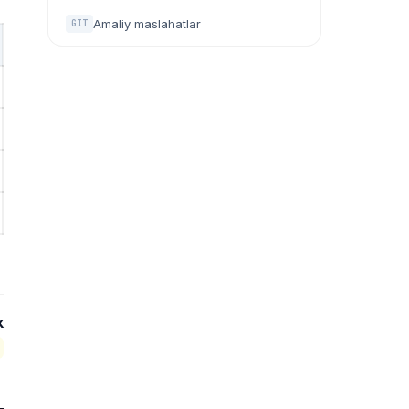
Amaliy maslahatlar
GIT
k