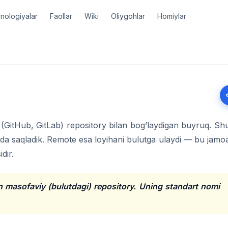
nologiyalar
Faollar
Wiki
Oliygohlar
Homiylar
 (GitHub, GitLab) repository bilan bog’laydigan buyruq. Sh
da saqladik. Remote esa loyihani bulutga ulaydi — bu jamo
dir.
n masofaviy (bulutdagi) repository. Uning standart nomi