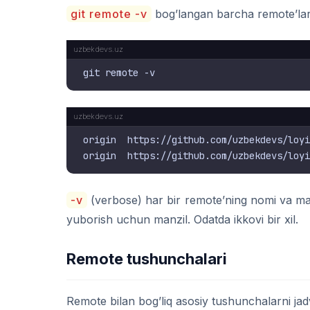
git remote -v
bog’langan barcha remote’larn
origin  https://github.com/uzbekdevs/loyi
-v
(verbose) har bir remote’ning nomi va manz
yuborish uchun manzil. Odatda ikkovi bir xil.
Remote tushunchalari
Remote bilan bog’liq asosiy tushunchalarni jad