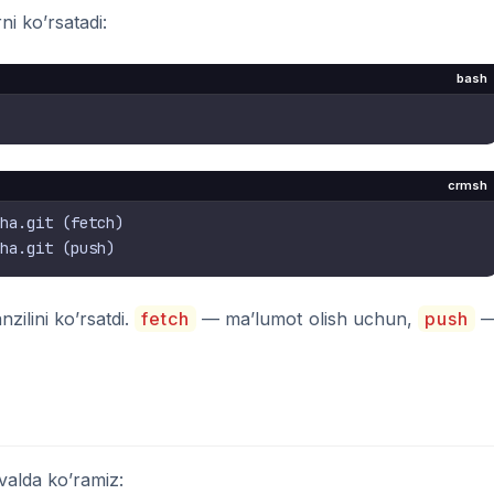
i ko’rsatadi:
bash
crmsh
ha.git (fetch)

ilini ko’rsatdi.
fetch
— ma’lumot olish uchun,
push
valda ko’ramiz: