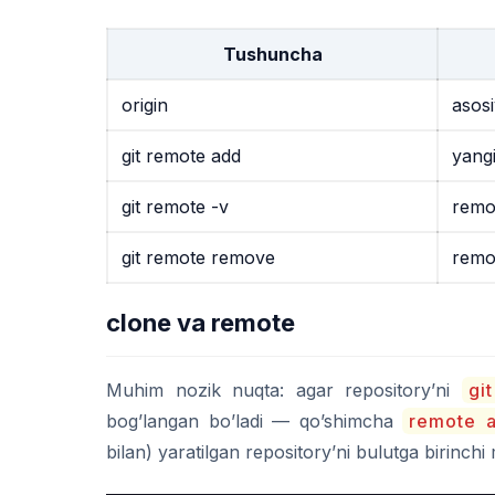
Tushuncha
origin
asos
git remote add
yangi
git remote -v
remot
git remote remove
remot
clone va remote
Muhim nozik nuqta: agar repository’ni
gi
bog’langan bo’ladi — qo’shimcha
remote 
bilan) yaratilgan repository’ni bulutga birinch