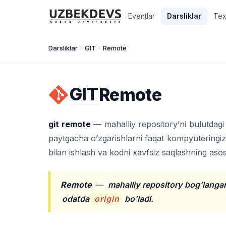
Eventlar
Darsliklar
Tex
Darsliklar
GIT
Remote
GIT
Remote
git remote
— mahalliy repository’ni bulutdagi
paytgacha o’zgarishlarni faqat kompyuteringiz
bilan ishlash va kodni xavfsiz saqlashning asosi
Remote
—
mahalliy repository bog’langa
odatda
origin
bo’ladi.