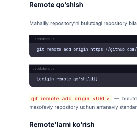
Remote qo’shish
Mahalliy repository’ni bulutdagi repository bil
git remote add origin <URL>
— bulutda
masofaviy repository uchun an’anaviy standar
Remote’larni ko’rish