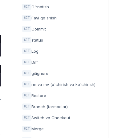
O'rnatish
GIT
Fayl qo'shish
GIT
Commit
GIT
status
GIT
Log
GIT
Diff
GIT
gitignore
GIT
rm va mv (o'chirish va ko'chirish)
GIT
Restore
GIT
—
Branch (tarmoqlar)
GIT
Switch va Checkout
GIT
Merge
GIT