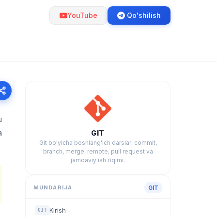
YouTube
Qo'shilish
u
a
GIT
Git bo'yicha boshlang'ich darslar: commit,
branch, merge, remote, pull request va
jamoaviy ish oqimi.
MUNDARIJA
GIT
Kirish
GIT