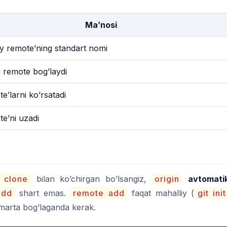
Ma’nosi
iy remote’ning standart nomi
 remote bog’laydi
e’larni ko’rsatadi
e’ni uzadi
t clone
bilan ko’chirgan bo’lsangiz,
origin
avtomati
add
shart emas.
remote add
faqat mahalliy (
git init
i marta bog’laganda kerak.