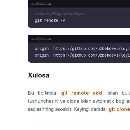
# clone qilingandan keyin:
origin  https://github.com/uzbekdevs/loyi
Xulosa
Bu bo’limda
git remote add
bilan bul
tushunchasini va clone bilan avtomatik bog’la
saqlashning asosidir. Keyingi darsda
git clon