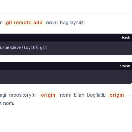
an
git remote add
orqali bog’laymiz:
bash
crmsh
gi repository’ni
origin
nomi bilan bog’ladi.
origin
t nom.