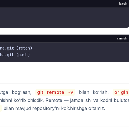
bash
crmsh
ha.git (fetch)

utga bog’lash,
git remote -v
bilan ko’rish,
origin
nishni ko’rib chiqdik. Remote — jamoa ishi va kodni bulutd
e
bilan mavjud repository’ni ko’chirishga o’tamiz.