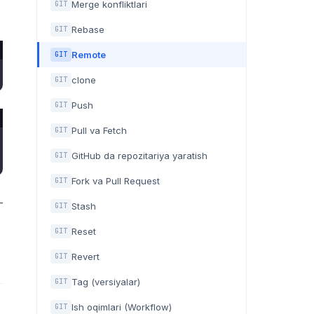
Merge konfliktlari
GIT
Rebase
GIT
Remote
GIT
clone
GIT
Push
GIT
Pull va Fetch
GIT
GitHub da repozitariya yaratish
GIT
Fork va Pull Request
GIT
—
Stash
GIT
Reset
GIT
Revert
GIT
Tag (versiyalar)
GIT
Ish oqimlari (Workflow)
GIT