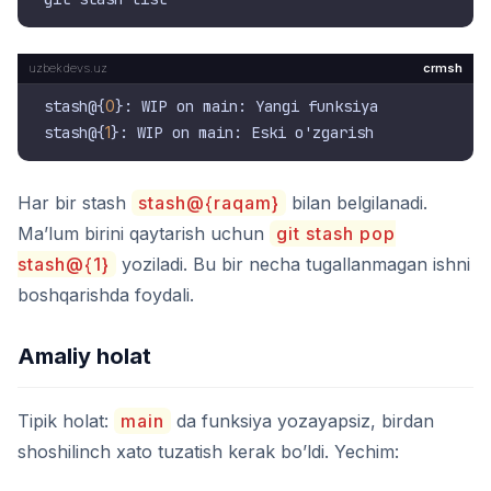
crmsh
stash@{
0
}: WIP on main: Yangi funksiya

stash@{
1
Har bir stash
stash@{raqam}
bilan belgilanadi.
Ma’lum birini qaytarish uchun
git stash pop
stash@{1}
yoziladi. Bu bir necha tugallanmagan ishni
boshqarishda foydali.
Amaliy holat
Tipik holat:
main
da funksiya yozayapsiz, birdan
shoshilinch xato tuzatish kerak bo’ldi. Yechim: