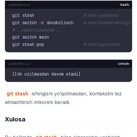
bash
git stash                    
# ishni yashiramiz
git switch -c shoshilinch    
# xato tuzatish tarmog'i
# ... xatoni tuzatamiz ...
git switch main

git stash pop                
# ishni qaytaramiz
crmsh
git stash
ishingizni yo’qotmasdan, kontekstni tez
almashtirish imkonini beradi.
Xulosa