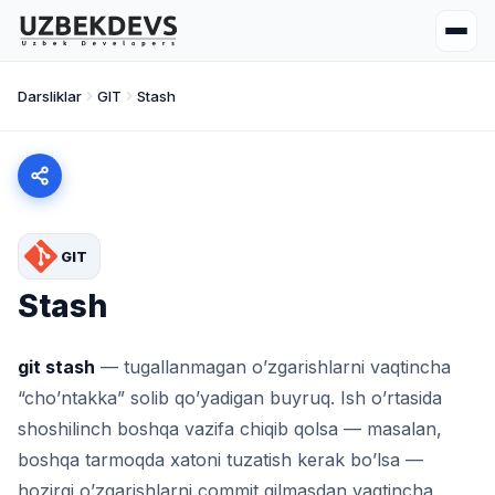
Darsliklar
GIT
Stash
GIT
Stash
git stash
— tugallanmagan o’zgarishlarni vaqtincha
“cho’ntakka” solib qo’yadigan buyruq. Ish o’rtasida
shoshilinch boshqa vazifa chiqib qolsa — masalan,
boshqa tarmoqda xatoni tuzatish kerak bo’lsa —
hozirgi o’zgarishlarni commit qilmasdan vaqtincha