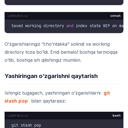
crmsh
Saved working directory 
and
O’zgarishlaringiz “cho’ntakka” solindi va working
directory toza bo’ldi. Endi bemalol boshqa tarmoqqa
o’tib, boshqa ish qilishingiz mumkin.
Yashiringan o’zgarishni qaytarish
Ishingiz tugagach, yashiringan o’zgarishlarni
git
stash pop
bilan qaytarasiz:
bash