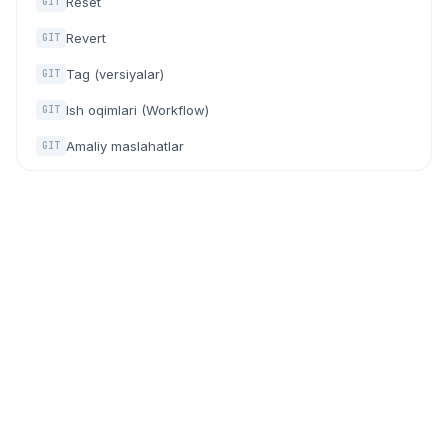
Reset
GIT
Revert
GIT
Tag (versiyalar)
GIT
Ish oqimlari (Workflow)
GIT
Amaliy maslahatlar
GIT