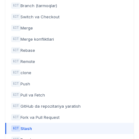
Branch (tarmoqlar)
GIT
Switch va Checkout
GIT
Merge
GIT
Merge konfliktlari
GIT
Rebase
GIT
Remote
GIT
clone
GIT
Push
GIT
Pull va Fetch
GIT
GitHub da repozitariya yaratish
GIT
Fork va Pull Request
GIT
Stash
GIT