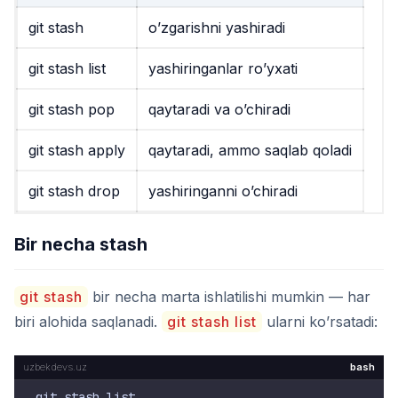
git stash
o’zgarishni yashiradi
git stash list
yashiringanlar ro’yxati
git stash pop
qaytaradi va o’chiradi
git stash apply
qaytaradi, ammo saqlab qoladi
git stash drop
yashiringanni o’chiradi
Bir necha stash
git stash
bir necha marta ishlatilishi mumkin — har
biri alohida saqlanadi.
git stash list
ularni ko’rsatadi:
bash