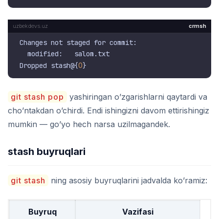
crmsh
Changes not staged for commit:

  modified:   salom.txt

Dropped stash@{
0
git stash pop
yashiringan o’zgarishlarni qaytardi va
cho’ntakdan o’chirdi. Endi ishingizni davom ettirishingiz
mumkin — go’yo hech narsa uzilmagandek.
stash buyruqlari
git stash
ning asosiy buyruqlarini jadvalda ko’ramiz:
Buyruq
Vazifasi