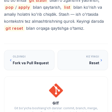
Bu bo’limda
git stash
bilan o’zgarishni yashirish,
pop
/
apply
bilan qaytarish,
list
bilan ko’rish va
amaliy holatni ko’rib chiqdik. Stash — ish o’rtasida
kontekstni tez almashtirishning quroli. Keyingi darsda
git reset
bilan orqaga qaytishga o’tamiz.
OLDINGI
KEYINGI
Fork va Pull Request
Reset
GIT
Git bo'yicha boshlang'ich darslar: commit, branch, merge,