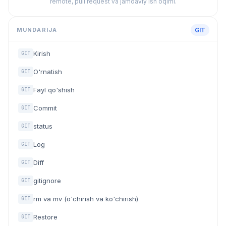
remote, pull request va jamoaviy ish oqimi.
MUNDARIJA
GIT
Kirish
GIT
O'rnatish
GIT
Fayl qo'shish
GIT
Commit
GIT
status
GIT
Log
GIT
Diff
GIT
gitignore
GIT
rm va mv (o'chirish va ko'chirish)
GIT
Restore
GIT