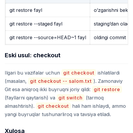
git restore fayl
o’zgarishni bekor 
git restore --staged fayl
staging’dan oladi 
git restore --source=HEAD~1 fayl
oldingi commit ho
Eski usul: checkout
Ilgari bu vazifalar uchun
git checkout
ishlatilardi
(masalan,
git checkout -- salom.txt
). Zamonaviy
Git esa aniqroq ikki buyruqni joriy qildi:
git restore
(fayllarni qaytarish) va
git switch
(tarmoq
almashtirish).
git checkout
hali ham ishlaydi, ammo
yangi buyruqlar tushunarliroq va tavsiya etiladi.
Xulosa