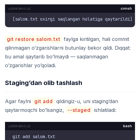
crmsh
git restore salom.txt
faylga kiritilgan, hali commit
qilinmagan o’zgarishlarni butunlay bekor qildi. Diqqat:
bu amal qaytarib bo’lmaydi — saqlanmagan
o’zgarishlar yo’qoladi.
Staging’dan olib tashlash
Agar faylni
git add
qildingiz-u, uni staging’dan
qaytarmoqchi bo’lsangiz,
--staged
ishlatiladi:
bash
git add salom.txt
