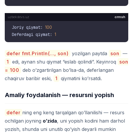
crmsh
Joriy qiymat: 
100
Deferdagi qiymat: 
1
defer fmt.Println(..., son)
yozilgan paytda
son
—
1
edi, aynan shu qiymat “eslab qolindi”. Keyinroq
son
= 100
deb o’zgartirilgan bo’lsa-da, deferlangan
chaqiruv baribir eski,
1
qiymatini ko’rsatdi.
Amaliy foydalanish — resursni yopish
defer
ning eng keng tarqalgan qo’llanilishi — resurs
ochilgan joyning
o’zida
, uni yopish kodini ham darhol
yozish, shunda uni unutib qo’yish deyarli mumkin