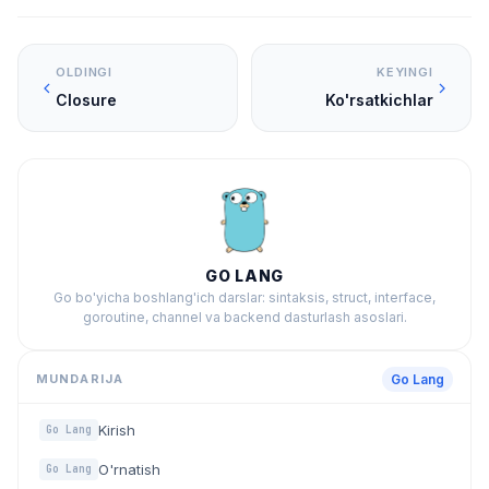
OLDINGI
KEYINGI
Closure
Ko'rsatkichlar
GO LANG
Go bo'yicha boshlang'ich darslar: sintaksis, struct, interface,
goroutine, channel va backend dasturlash asoslari.
MUNDARIJA
Go Lang
Kirish
Go Lang
O'rnatish
Go Lang