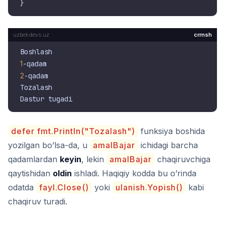
crmsh
1
2
-qadam

Tozalash

defer fmt.Println("Tozalash")
funksiya boshida
yozilgan bo’lsa-da, u
amalBajar
ichidagi barcha
qadamlardan
keyin
, lekin
amalBajar
chaqiruvchiga
qaytishidan
oldin
ishladi. Haqiqiy kodda bu o’rinda
odatda
fayl.Close()
yoki
ulanish.Yopish()
kabi
chaqiruv turadi.