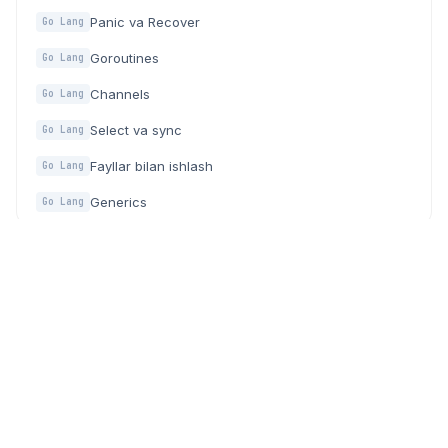
Panic va Recover
Go Lang
Goroutines
Go Lang
Channels
Go Lang
Select va sync
Go Lang
Fayllar bilan ishlash
Go Lang
Generics
Go Lang
Dasturchilar, IT mutaxassislar va texnologiyaga qiziquvchilar