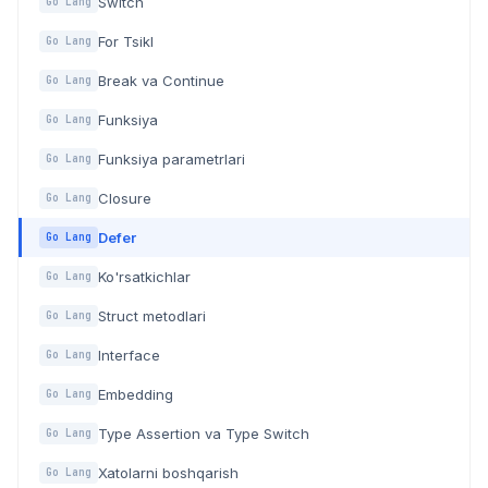
Switch
Go Lang
For Tsikl
Go Lang
Break va Continue
Go Lang
Funksiya
Go Lang
Funksiya parametrlari
Go Lang
Closure
Go Lang
Defer
Go Lang
Ko'rsatkichlar
Go Lang
Struct metodlari
Go Lang
Interface
Go Lang
Embedding
Go Lang
Type Assertion va Type Switch
Go Lang
Xatolarni boshqarish
Go Lang