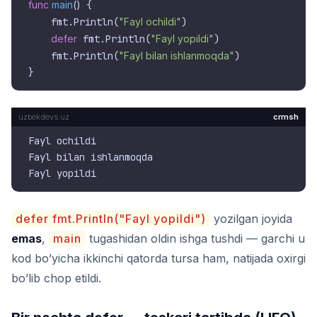
func
main
()
 {

    fmt.Println(
"Fayl ochildi"
)

defer
 fmt.Println(
"Fayl yopildi"
)

    fmt.Println(
"Fayl bilan ishlanmoqda"
)

crmsh
Fayl ochildi

Fayl bilan ishlanmoqda

defer fmt.Println("Fayl yopildi")
yozilgan joyida
emas
,
main
tugashidan oldin ishga tushdi — garchi u
kod bo’yicha ikkinchi qatorda tursa ham, natijada oxirgi
bo’lib chop etildi.