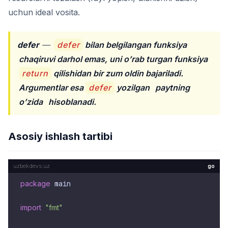
uchun ideal vosita.
defer
—
defer
bilan belgilangan funksiya
chaqiruvi darhol emas, uni o’rab turgan funksiya
return
qilishidan bir zum oldin bajariladi.
Argumentlar esa
defer
yozilgan
paytning
o’zida
hisoblanadi.
Asosiy ishlash tartibi
go
package
 main

import
"fmt"