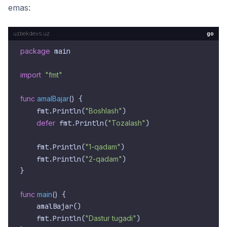
emas:
go
package
 main

import
"fmt"
func
amalBajar
()
 {

    fmt.Println(
"Boshlash"
)

defer
 fmt.Println(
"Tozalash"
)

    fmt.Println(
"1-qadam"
)

    fmt.Println(
"2-qadam"
)

}

func
main
()
 {

    amalBajar()

    fmt.Println(
"Dastur tugadi"
)
