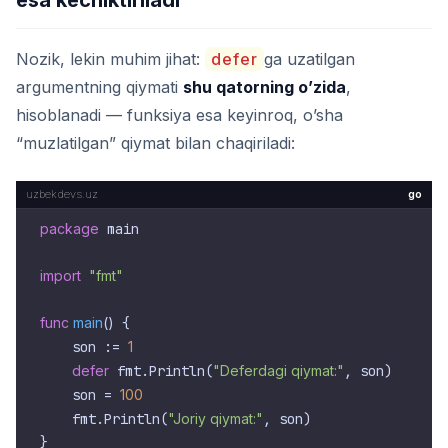
esa kechiktiriladi
Nozik, lekin muhim jihat:
defer
ga uzatilgan
argumentning qiymati
shu qatorning o’zida
,
hisoblanadi — funksiya esa keyinroq, o’sha
“muzlatilgan” qiymat bilan chaqiriladi:
go
package
 main

import
"fmt"
func
main
()
 {

    son := 
1
defer
 fmt.Println(
"Deferdagi qiymat:"
, son)

    son = 
100
    fmt.Println(
"Joriy qiymat:"
, son)
