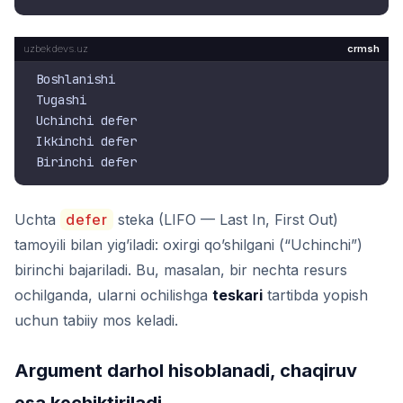
crmsh
Boshlanishi

Tugashi

Uchinchi defer

Ikkinchi defer

Uchta
defer
steka (LIFO — Last In, First Out)
tamoyili bilan yig’iladi: oxirgi qo’shilgani (“Uchinchi”)
birinchi bajariladi. Bu, masalan, bir nechta resurs
ochilganda, ularni ochilishga
teskari
tartibda yopish
uchun tabiiy mos keladi.
Argument darhol hisoblanadi, chaqiruv