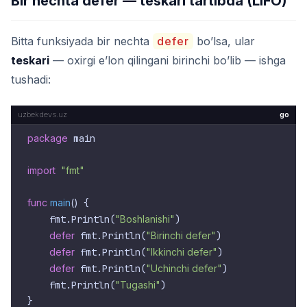
Bir nechta defer — teskari tartibda (LIFO)
Bitta funksiyada bir nechta
defer
bo’lsa, ular
teskari
— oxirgi e’lon qilingani birinchi bo’lib — ishga
tushadi:
go
package
 main

import
"fmt"
func
main
()
 {

    fmt.Println(
"Boshlanishi"
)

defer
 fmt.Println(
"Birinchi defer"
)

defer
 fmt.Println(
"Ikkinchi defer"
)

defer
 fmt.Println(
"Uchinchi defer"
)

    fmt.Println(
"Tugashi"
)
