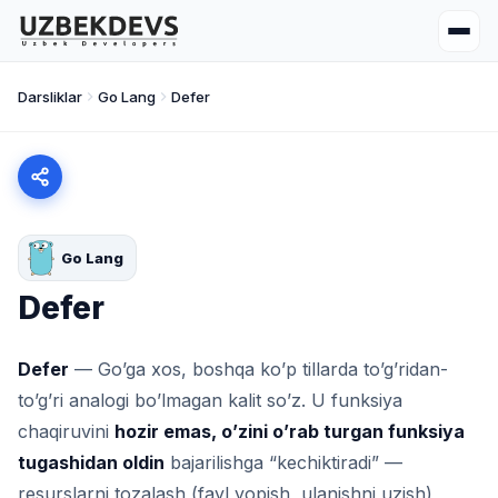
Darsliklar
Go Lang
Defer
Go Lang
Defer
Defer
— Go’ga xos, boshqa ko’p tillarda to’g’ridan-
to’g’ri analogi bo’lmagan kalit so’z. U funksiya
chaqiruvini
hozir emas, o’zini o’rab turgan funksiya
tugashidan oldin
bajarilishga “kechiktiradi” —
resurslarni tozalash (fayl yopish, ulanishni uzish)