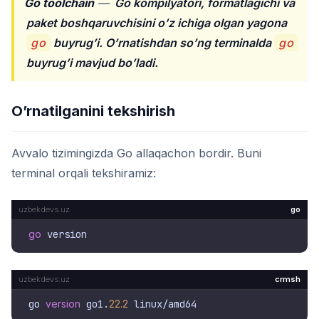
Go toolchain
—
Go kompilyatori, formatlagichi va
paket boshqaruvchisini o’z ichiga olgan yagona
go
buyrug’i. O’rnatishdan so’ng terminalda
go
buyrug’i mavjud bo’ladi.
O’rnatilganini tekshirish
Avvalo tizimingizda Go allaqachon bordir. Buni
terminal orqali tekshiramiz:
go
go
crmsh
go 
version
 go1.
22.2