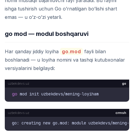
nomli mustaqil bajariluvchi fayl yaratadi. Bu faylni
ishga tushirish uchun Go o’rnatilgan bo’lishi shart
emas — u o’z-o’zi yetarli.
go mod — modul boshqaruvi
Har qanday jiddiy loyiha
go.mod
fayli bilan
boshlanadi — u loyiha nomini va tashqi kutubxonalar
versiyalarini belgilaydi:
go
go
crmsh