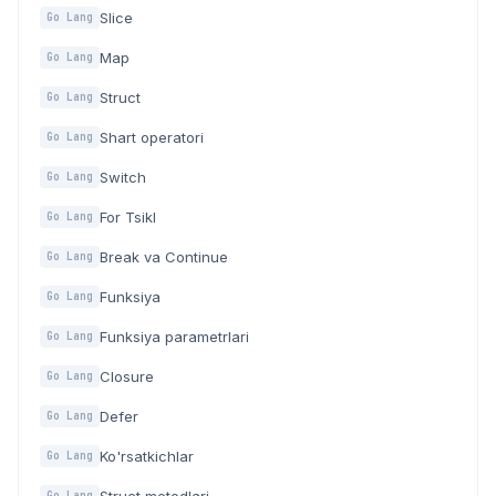
Slice
Go Lang
Map
Go Lang
Struct
Go Lang
Shart operatori
Go Lang
Switch
Go Lang
For Tsikl
Go Lang
Break va Continue
Go Lang
Funksiya
Go Lang
Funksiya parametrlari
Go Lang
Closure
Go Lang
Defer
Go Lang
Ko'rsatkichlar
Go Lang
Go Lang