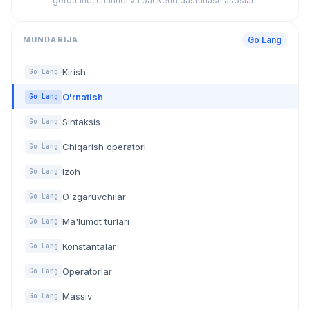
goroutine, channel va backend dasturlash asoslari.
MUNDARIJA
Go Lang
Kirish
Go Lang
O'rnatish
Go Lang
Sintaksis
Go Lang
Chiqarish operatori
Go Lang
Izoh
Go Lang
O'zgaruvchilar
Go Lang
Ma'lumot turlari
Go Lang
Konstantalar
Go Lang
Operatorlar
Go Lang
Massiv
Go Lang