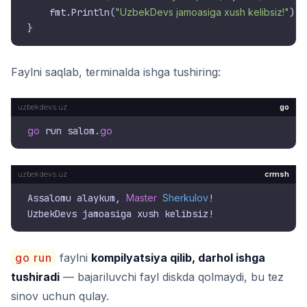
    fmt.Println(
"UzbekDevs jamoasiga xush kelibsiz!"
)

Faylni saqlab, terminalda ishga tushiring:
go
go
 run salom.
go
crmsh
Assalomu alaykum, 
Master
Sherkulov
!

go run
faylni
kompilyatsiya qilib, darhol ishga
tushiradi
— bajariluvchi fayl diskda qolmaydi, bu tez
sinov uchun qulay.