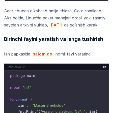
Agar shunga o’xshash natija chiqsa, Go o’rnatilgan.
Aks holda, Linux’da paket menejeri orqali yoki rasmiy
saytdan arxivni yuklab,
PATH
ga qo’shish kerak.
Birinchi faylni yaratish va ishga tushirish
Ish papkasida
salom.go
nomli fayl yarating:
go
package
 main

import
"fmt"
func
main
()
 {

    ism := 
"Master Sherkulov"
    fmt.Printf(
"Assalomu alaykum, %s!\n"
, ism)
