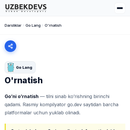
Darsliklar
Go Lang
O'rnatish
Go Lang
O'rnatish
Go’ni o’rnatish
— tilni sinab ko’rishning birinchi
qadami. Rasmiy kompilyator
go.dev
saytidan barcha
platformalar uchun yuklab olinadi.