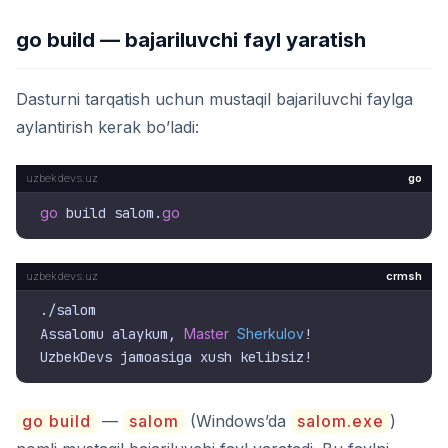
go build — bajariluvchi fayl yaratish
Dasturni tarqatish uchun mustaqil bajariluvchi faylga
aylantirish kerak bo’ladi:
go
go
 build salom.
go
crmsh
./salom

Assalomu alaykum, 
Master
Sherkulov
!

go build
—
salom
(Windows’da
salom.exe
)