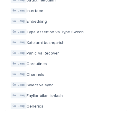
Struct metodlari
Interface
Go Lang
Embedding
Go Lang
Type Assertion va Type Switch
Go Lang
Xatolarni boshqarish
Go Lang
Panic va Recover
Go Lang
Goroutines
Go Lang
Channels
Go Lang
Select va sync
Go Lang
Fayllar bilan ishlash
Go Lang
Generics
Go Lang