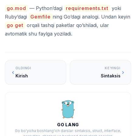
go.mod
— Python’dagi
requirements.txt
yoki
Ruby’dagi
Gemfile
ning Go’dagi analogi. Undan keyin
go get
orqali tashqi paketlar qo’shiladi, ular
avtomatik shu faylga yoziladi.
OLDINGI
KEYINGI
Kirish
Sintaksis
GO LANG
Go bo'yicha boshlang'ich darslar: sintaksis, struct, interface,