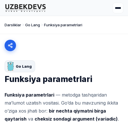
Darsliklar
Go Lang
Funksiya parametrlari
Go Lang
Funksiya parametrlari
Funksiya parametrlari
— metodga tashqaridan
ma’lumot uzatish vositasi. Go’da bu mavzuning ikkita
o’ziga xos jihati bor:
bir nechta qiymatni birga
qaytarish
va
cheksiz sondagi argument (variadic)
.