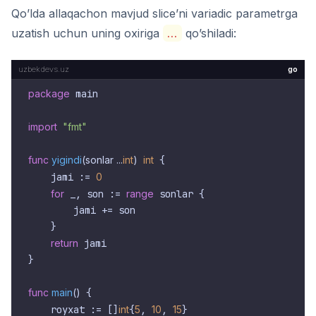
Qo’lda allaqachon mavjud slice’ni variadic parametrga
uzatish uchun uning oxiriga
...
qo’shiladi:
go
package
 main

import
"fmt"
func
yigindi
(sonlar ...
int
)
int
 {

    jami := 
0
for
 _, son := 
range
 sonlar {

        jami += son

    }

return
 jami

}

func
main
()
 {

    royxat := []
int
{
5
, 
10
, 
15
}
