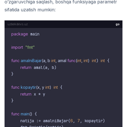
o’zgaruvchiga saqlash, boshqa funksiyaga parametr
sifatida uzatish mumkin:
go
package
 main

import
"fmt"
func
amalniBajar
(a, b 
int
, amal 
func
(
int
, 
int
)
int
) 
int
 {

return
 amal(a, b)

}

func
kopaytir
(x, y 
int
)
int
 {

return
 x * y

}

func
main
()
 {

    natija := amalniBajar(
6
, 
7
, kopaytir)
