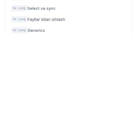
Select va sync
Go Lang
Fayllar bilan ishlash
Go Lang
Generics
Go Lang
Dasturchilar, IT mutaxassislar va texnologiyaga qiziquvchilar
uchun zamonaviy community (hamjamiyat) platforma.
PLATFORMA
HAMJAMIYAT