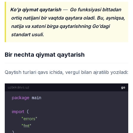
Ko’p qiymat qaytarish
—
Go funksiyasi bittadan
ortiq natijani bir vaqtda qaytara oladi. Bu, ayniqsa,
natija va xatoni birga qaytarishning Go’dagi
standart usuli.
Bir nechta qiymat qaytarish
Qaytish turlari qavs ichida, vergul bilan ajratilib yoziladi:
go
package
 main

import
 (

"errors"
"fmt"
)
