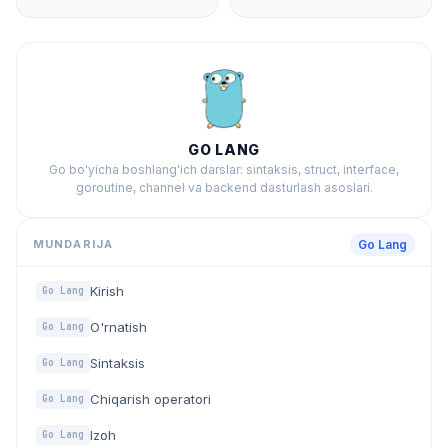
GO LANG
Go bo'yicha boshlang'ich darslar: sintaksis, struct, interface,
goroutine, channel va backend dasturlash asoslari.
MUNDARIJA
Go Lang
Kirish
Go Lang
O'rnatish
Go Lang
Sintaksis
Go Lang
Chiqarish operatori
Go Lang
Izoh
Go Lang