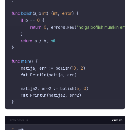
func
bolish
(a, b 
int
)
 (
int
, 
error
) {

if
 b == 
0
 {

return
0
, errors.New(
"nolga bo'lish mumkin emas
    }

return
 a / b, 
nil
}

func
main
()
 {

    natija, err := bolish(
10
, 
2
)

    fmt.Println(natija, err)

    natija2, err2 := bolish(
5
, 
0
)

    fmt.Println(natija2, err2)

crmsh