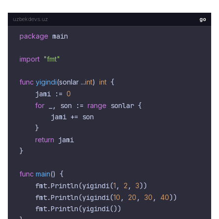
go
package
 main

import
"fmt"
func
yigindi
(sonlar ...
int
)
int
 {

    jami := 
0
for
 _, son := 
range
 sonlar {

        jami += son

    }

return
 jami

}

func
main
()
 {

    fmt.Println(yigindi(
1
, 
2
, 
3
))

    fmt.Println(yigindi(
10
, 
20
, 
30
, 
40
))

    fmt.Println(yigindi())
