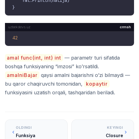
    fmt.Println(natija)

crmsh
42
amal func(int, int) int
— parametr turi sifatida
boshqa funksiyaning “imzosi” ko’rsatildi.
amalniBajar
qaysi amalni bajarishni o’zi bilmaydi —
bu qaror chaqiruvchi tomonidan,
kopaytir
funksiyasini uzatish orqali, tashqaridan beriladi.
OLDINGI
KEYINGI
Funksiya
Closure