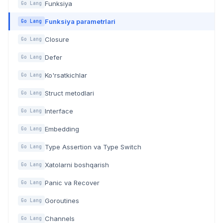
Funksiya
Go Lang
Funksiya parametrlari
Go Lang
Closure
Go Lang
Defer
Go Lang
Ko'rsatkichlar
Go Lang
Struct metodlari
Go Lang
Interface
Go Lang
Embedding
Go Lang
Type Assertion va Type Switch
Go Lang
Xatolarni boshqarish
Go Lang
Panic va Recover
Go Lang
Goroutines
Go Lang
Channels
Go Lang