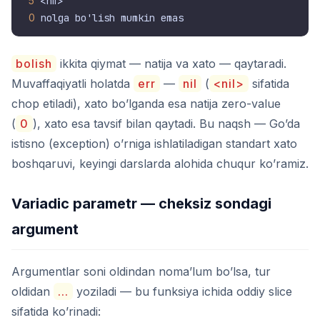
5
<nil>
0
bolish
ikkita qiymat — natija va xato — qaytaradi.
Muvaffaqiyatli holatda
err
—
nil
(
<nil>
sifatida
chop etiladi), xato bo’lganda esa natija zero-value
(
0
), xato esa tavsif bilan qaytadi. Bu naqsh — Go’da
istisno (exception) o’rniga ishlatiladigan standart xato
boshqaruvi, keyingi darslarda alohida chuqur ko’ramiz.
Variadic parametr — cheksiz sondagi
argument
Argumentlar soni oldindan noma’lum bo’lsa, tur
oldidan
...
yoziladi — bu funksiya ichida oddiy slice
sifatida ko’rinadi: