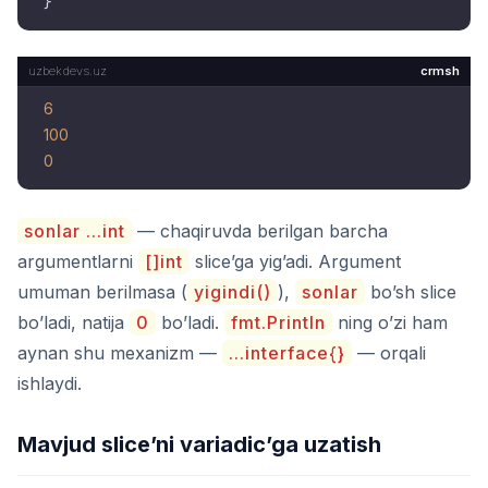
crmsh
6
100
0
sonlar ...int
— chaqiruvda berilgan barcha
argumentlarni
[]int
slice’ga yig’adi. Argument
umuman berilmasa (
yigindi()
),
sonlar
bo’sh slice
bo’ladi, natija
0
bo’ladi.
fmt.Println
ning o’zi ham
aynan shu mexanizm —
...interface{}
— orqali
ishlaydi.
Mavjud slice’ni variadic’ga uzatish