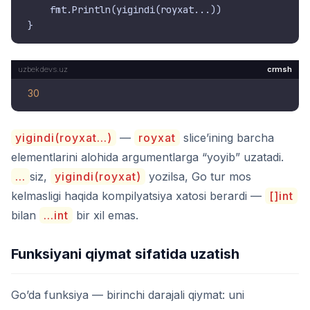
    fmt.Println(yigindi(royxat...))

crmsh
30
yigindi(royxat...)
—
royxat
slice’ining barcha
elementlarini alohida argumentlarga “yoyib” uzatadi.
...
siz,
yigindi(royxat)
yozilsa, Go tur mos
kelmasligi haqida kompilyatsiya xatosi berardi —
[]int
bilan
...int
bir xil emas.
Funksiyani qiymat sifatida uzatish
Go’da funksiya — birinchi darajali qiymat: uni