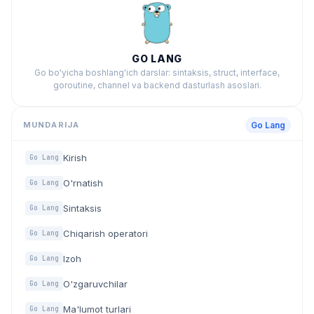
GO LANG
Go bo'yicha boshlang'ich darslar: sintaksis, struct, interface,
goroutine, channel va backend dasturlash asoslari.
MUNDARIJA
Go Lang
Kirish
Go Lang
O'rnatish
Go Lang
Sintaksis
Go Lang
Chiqarish operatori
Go Lang
Izoh
Go Lang
O'zgaruvchilar
Go Lang
Ma'lumot turlari
Go Lang