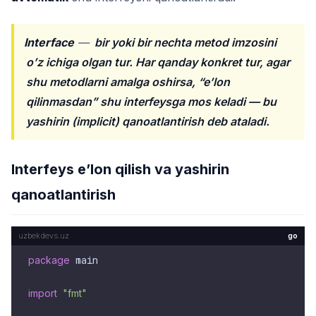
Interface
—
bir yoki bir nechta metod imzosini
o’z ichiga olgan tur. Har qanday konkret tur, agar
shu metodlarni amalga oshirsa, “e’lon
qilinmasdan” shu interfeysga mos keladi — bu
yashirin (implicit) qanoatlantirish deb ataladi.
Interfeys e’lon qilish va yashirin
qanoatlantirish
go
package
 main

import
"fmt"