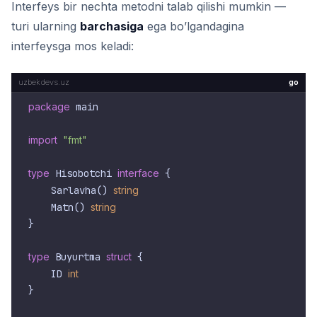
Interfeys bir nechta metodni talab qilishi mumkin —
turi ularning
barchasiga
ega bo’lgandagina
interfeysga mos keladi:
go
package
 main

import
"fmt"
type
 Hisobotchi 
interface
 {

    Sarlavha() 
string
    Matn() 
string
}

type
 Buyurtma 
struct
 {

    ID 
int
}
