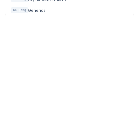
Generics
Go Lang
Dasturchilar, IT mutaxassislar va texnologiyaga qiziquvchilar
uchun zamonaviy community (hamjamiyat) platforma.
PLATFORMA
HAMJAMIYAT
Faollar
Biz haqimizda
Meetuplar
Bizning Homiylar
Darsliklar
Maxfiylik siyosati