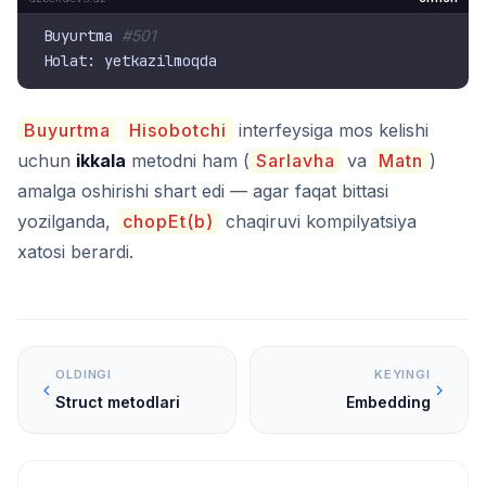
Buyurtma 
#501
Buyurtma
Hisobotchi
interfeysiga mos kelishi
uchun
ikkala
metodni ham (
Sarlavha
va
Matn
)
amalga oshirishi shart edi — agar faqat bittasi
yozilganda,
chopEt(b)
chaqiruvi kompilyatsiya
xatosi berardi.
OLDINGI
KEYINGI
Struct metodlari
Embedding