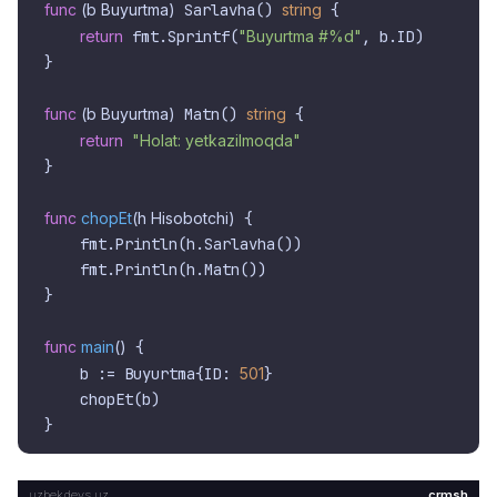
func
(b Buyurtma)
 Sarlavha() 
string
 {

return
 fmt.Sprintf(
"Buyurtma #%d"
, b.ID)

}

func
(b Buyurtma)
 Matn() 
string
 {

return
"Holat: yetkazilmoqda"
}

func
chopEt
(h Hisobotchi)
 {

    fmt.Println(h.Sarlavha())

    fmt.Println(h.Matn())

}

func
main
()
 {

    b := Buyurtma{ID: 
501
}

    chopEt(b)

crmsh