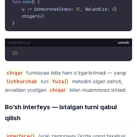
func
main
()
 {

    u := Uchburchak{Asos: 
10
, Balandlik: 
4
}

    chiqar(u)

crmsh
20
chiqar
funksiyasi bitta ham o’zgartirilmadi — yangi
Uchburchak
turi
Yuza()
metodini olgan zahoti,
avvaldan yozilgan
chiqar
bilan muammosiz ishladi.
Bo’sh interfeys — istalgan turni qabul
qilish
interface{}
(yoki zamonaviy Go’da uning taxallusi