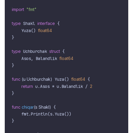
import
"fmt"
type
 Shakl 
interface
 {

    Yuza() 
float64
}

type
 Uchburchak 
struct
 {

    Asos, Balandlik 
float64
}

func
(u Uchburchak)
 Yuza() 
float64
 {

return
 u.Asos * u.Balandlik / 
2
}

func
chiqar
(s Shakl)
 {

    fmt.Println(s.Yuza())

}
