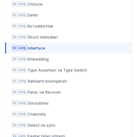
Closure
Go Lang
Defer
Go Lang
Ko'rsatkichlar
Go Lang
Struct metodlari
Go Lang
Interface
Go Lang
Embedding
Go Lang
Type Assertion va Type Switch
Go Lang
Xatolarni boshqarish
Go Lang
Panic va Recover
Go Lang
Goroutines
Go Lang
Channels
Go Lang
Select va sync
Go Lang
Fayllar bilan ishlash
Go Lang