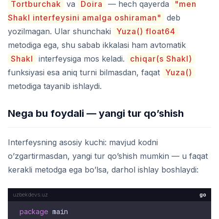
Tortburchak
va
Doira
— hech qayerda
"men
Shakl interfeysini amalga oshiraman"
deb
yozilmagan. Ular shunchaki
Yuza() float64
metodiga ega, shu sabab ikkalasi ham avtomatik
Shakl
interfeysiga mos keladi.
chiqar(s Shakl)
funksiyasi esa aniq turni bilmasdan, faqat
Yuza()
metodiga tayanib ishlaydi.
Nega bu foydali — yangi tur qo’shish
Interfeysning asosiy kuchi: mavjud kodni
o’zgartirmasdan, yangi tur qo’shish mumkin — u faqat
kerakli metodga ega bo’lsa, darhol ishlay boshlaydi:
go
package
 main
