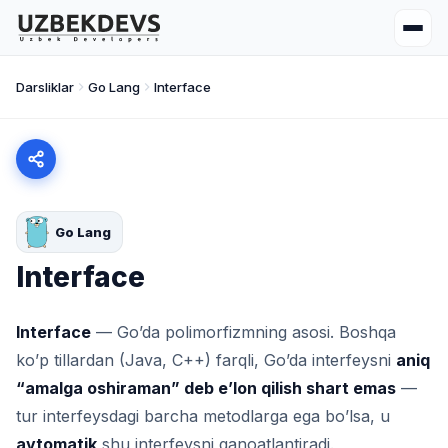
Darsliklar
Go Lang
Interface
Go Lang
Interface
Interface
— Go’da polimorfizmning asosi. Boshqa
ko’p tillardan (Java, C++) farqli, Go’da interfeysni
aniq
“amalga oshiraman” deb e’lon qilish shart emas
—
tur interfeysdagi barcha metodlarga ega bo’lsa, u
avtomatik
shu interfeysni qanoatlantiradi.