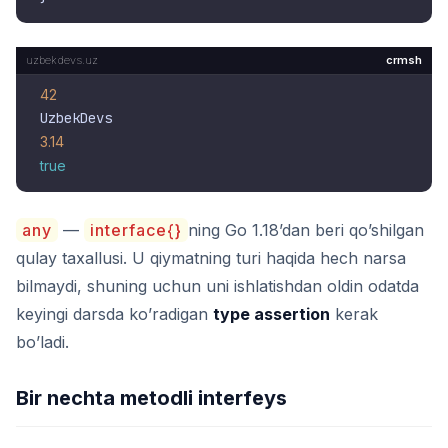
crmsh
42
3.14
true
any
—
interface{}
ning Go 1.18’dan beri qo’shilgan
qulay taxallusi. U qiymatning turi haqida hech narsa
bilmaydi, shuning uchun uni ishlatishdan oldin odatda
keyingi darsda ko’radigan
type assertion
kerak
bo’ladi.
Bir nechta metodli interfeys