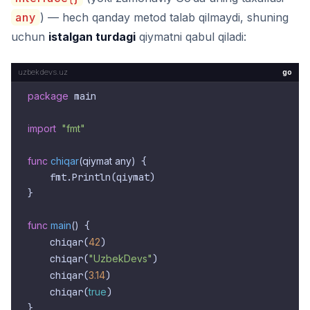
any
) — hech qanday metod talab qilmaydi, shuning
uchun
istalgan turdagi
qiymatni qabul qiladi:
go
package
 main

import
"fmt"
func
chiqar
(qiymat any)
 {

    fmt.Println(qiymat)

}

func
main
()
 {

    chiqar(
42
)

    chiqar(
"UzbekDevs"
)

    chiqar(
3.14
)

    chiqar(
true
)
