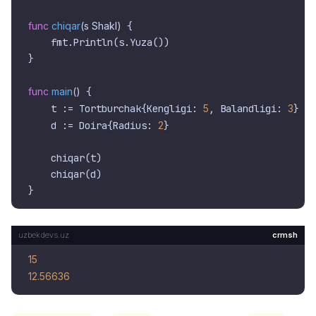
func
chiqar
(s Shakl)
 {

    fmt.Println(s.Yuza())

}

func
main
()
 {

    t := Tortburchak{Kengligi: 
5
, Balandligi: 
3
}

    d := Doira{Radius: 
2
}

    chiqar(t)

    chiqar(d)

crmsh
15
12.56636