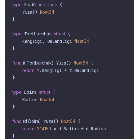
type
 Shakl 
interface
 {

    Yuza() 
float64
}

type
 Tortburchak 
struct
 {

    Kengligi, Balandligi 
float64
}

func
(t Tortburchak)
 Yuza() 
float64
 {

return
 t.Kengligi * t.Balandligi

}

type
 Doira 
struct
 {

    Radius 
float64
}

func
(d Doira)
 Yuza() 
float64
 {

return
3.14159
 * d.Radius * d.Radius

}
