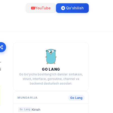
YouTube
Qo'shilish
—
i
GO LANG
Go bo'yicha boshlang'ich darslar: sintaksis,
struct, interface, goroutine, channel va
backend dasturlash asoslari.
MUNDARIJA
Go Lang
Kirish
Go Lang