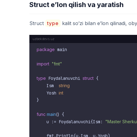
Struct e’lon qilish va yaratish
Struct
type
kalit so’zi bilan e’lon qilinadi, o
package
 main

import
"fmt"
type
 Foydalanuvchi 
struct
 {

    Ism  
string
    Yosh 
int
}

func
main
()
 {

    u := Foydalanuvchi{Ism: 
"Master Sherku
    fmt.Println(u.Ism, u.Yosh)
