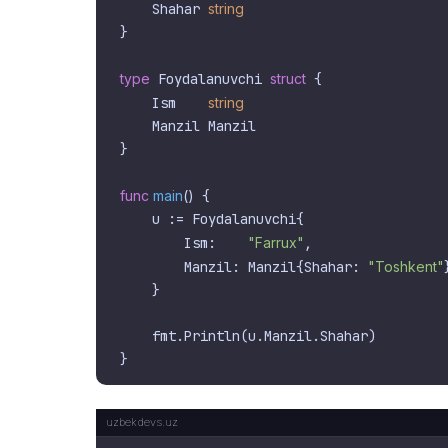
    Shahar 
string
}

type
 Foydalanuvchi 
struct
 {

    Ism    
string
    Manzil Manzil

}

func
main
()
 {

    u := Foydalanuvchi{

        Ism:    
"Farrux"
,

        Manzil: Manzil{Shahar: 
"Toshkent"
    }

    fmt.Println(u.Manzil.Shahar)
