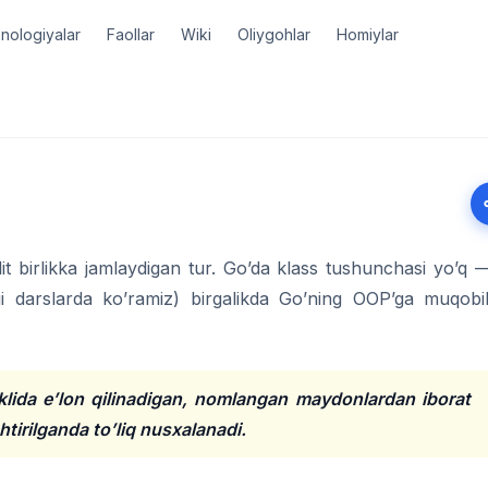
nologiyalar
Faollar
Wiki
Oliygohlar
Homiylar
it birlikka jamlaydigan tur. Go’da klass tushunchasi yo’q 
i darslarda ko’ramiz) birgalikda Go’ning OOP’ga muqobil
lida e’lon qilinadigan, nomlangan maydonlardan iborat
htirilganda to’liq nusxalanadi.