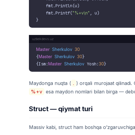
    fmt.Println(u)

    fmt.Printf(
"%+v\n"
, u)

Master
Sherkulov
30
{
Master
Sherkulov
30
}

{Ism:
Master
Sherkulov
 Yosh:
30
Maydonga nuqta (
.
) orqali murojaat qilinadi.
%+v
esa maydon nomlari bilan birga — debu
Struct — qiymat turi
Massiv kabi, struct ham boshqa o’zgaruvchiga