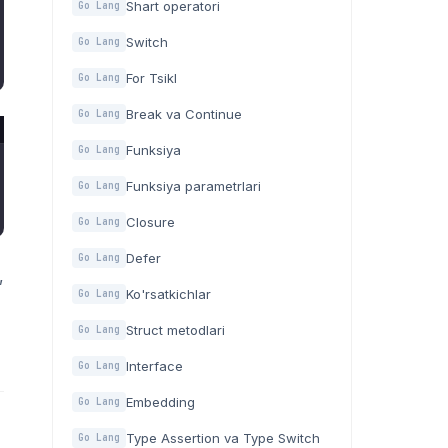
Shart operatori
Go Lang
Switch
Go Lang
For Tsikl
Go Lang
Break va Continue
Go Lang
Funksiya
Go Lang
Funksiya parametrlari
Go Lang
Closure
Go Lang
Defer
Go Lang
,
Ko'rsatkichlar
Go Lang
Struct metodlari
Go Lang
Interface
Go Lang
Embedding
Go Lang
Type Assertion va Type Switch
Go Lang