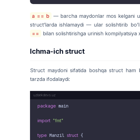
a == b
— barcha maydonlar mos kelgani 
struct’larda ishlamaydi — ular solishtirib bo
==
bilan solishtirishga urinish kompilyatsiya 
Ichma-ich struct
Struct maydoni sifatida boshqa struct ham 
tarzda ifodalaydi:
package
 main

import
"fmt"
type
 Manzil 
struct
 {
