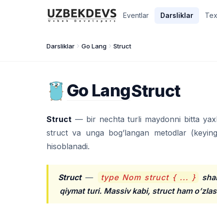
Eventlar
Darsliklar
Tex
Darsliklar
Go Lang
Struct
Go Lang
Struct
Struct
— bir nechta turli maydonni bitta yaxl
struct va unga bog’langan metodlar (keying
hisoblanadi.
Struct
—
type Nom struct { ... }
shak
qiymat turi. Massiv kabi, struct ham o’zlas