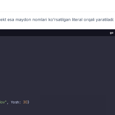
byekt esa maydon nomlari ko’rsatilgan literal orqali yaratiladi:
go
lov"
, Yosh: 
30
}
