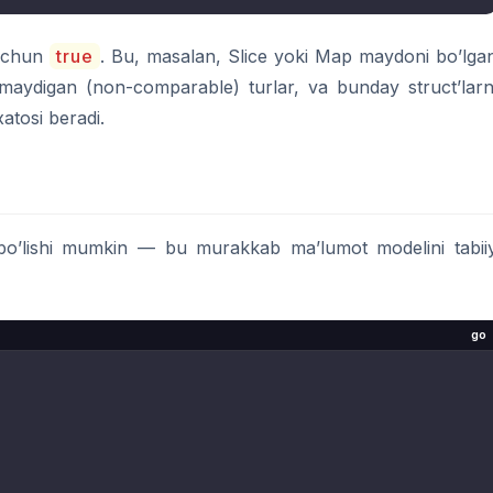
uchun
true
. Bu, masalan, Slice yoki Map maydoni bo’lga
’lmaydigan (non-comparable) turlar, va bunday struct’larn
xatosi beradi.
bo’lishi mumkin — bu murakkab ma’lumot modelini tabii
go