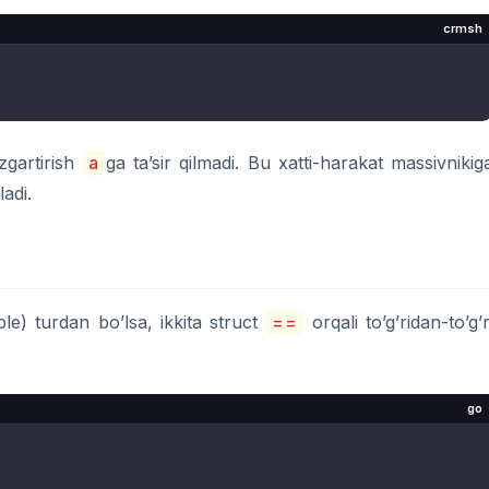
crmsh
’zgartirish
a
ga ta’sir qilmadi. Bu xatti-harakat massivnikig
adi.
le) turdan bo’lsa, ikkita struct
==
orqali to’g’ridan-to’g’r
go