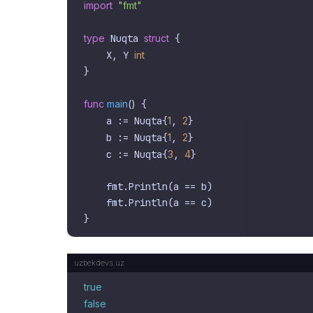
import
"fmt"
type
 Nuqta 
struct
 {

    X, Y 
int
}

func
main
()
 {

    a := Nuqta{
1
, 
2
}

    b := Nuqta{
1
, 
2
}

    c := Nuqta{
3
, 
4
}

    fmt.Println(a == b)

    fmt.Println(a == c)

true
false