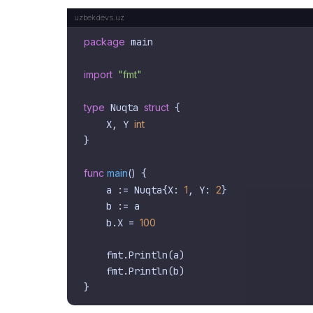
package
 main

import
"fmt"
type
 Nuqta 
struct
 {

    X, Y 
int
}

func
main
()
 {

    a := Nuqta{X: 
1
, Y: 
2
}

    b := a

    b.X = 
100
    fmt.Println(a)

    fmt.Println(b)
