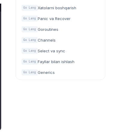
Xatolarni boshqarish
Go Lang
Panic va Recover
Go Lang
Goroutines
Go Lang
Channels
Go Lang
Select va sync
Go Lang
Fayllar bilan ishlash
Go Lang
Generics
Go Lang