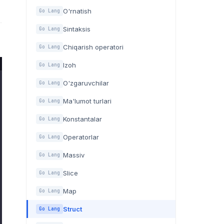
O'rnatish
Go Lang
Sintaksis
Go Lang
Chiqarish operatori
Go Lang
Izoh
Go Lang
O'zgaruvchilar
Go Lang
Ma'lumot turlari
Go Lang
Konstantalar
Go Lang
Operatorlar
Go Lang
Massiv
Go Lang
Slice
Go Lang
Map
Go Lang
Struct
Go Lang