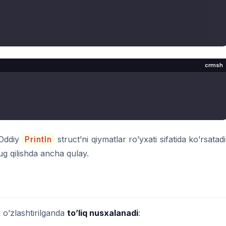
crmsh
 Oddiy
Println
struct’ni qiymatlar ro’yxati sifatida ko’rsatadi
g qilishda ancha qulay.
 o’zlashtirilganda
to’liq nusxalanadi
: