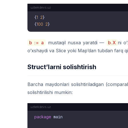
{
1
2
}

{
100
2
b := a
mustaqil nusxa yaratdi —
b.X
ni o
o’xshaydi va Slice yoki Map’dan tubdan farq qil
Struct’larni solishtirish
Barcha maydonlari solishtiriladigan (comparab
solishtirilishi mumkin:
package
 main
